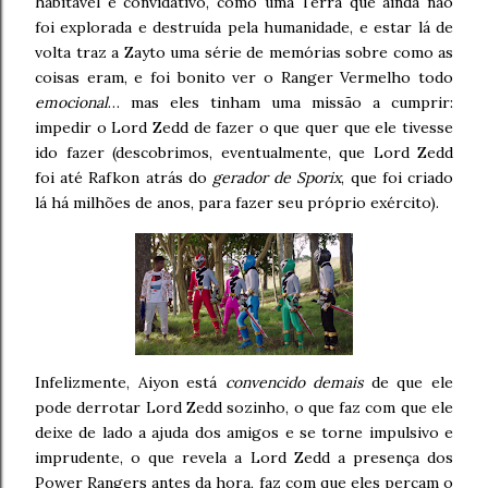
habitável e convidativo, como uma Terra que ainda não
foi explorada e destruída pela humanidade, e estar lá de
volta traz a Zayto uma série de memórias sobre como as
coisas eram, e foi bonito ver o Ranger Vermelho todo
emocional
… mas eles tinham uma missão a cumprir:
impedir o Lord Zedd de fazer o que quer que ele tivesse
ido fazer (descobrimos, eventualmente, que Lord Zedd
foi até Rafkon atrás do
gerador de Sporix
, que foi criado
lá há milhões de anos, para fazer seu próprio exército).
Infelizmente, Aiyon está
convencido demais
de que ele
pode derrotar Lord Zedd sozinho, o que faz com que ele
deixe de lado a ajuda dos amigos e se torne impulsivo e
imprudente, o que revela a Lord Zedd a presença dos
Power Rangers antes da hora, faz com que eles percam o