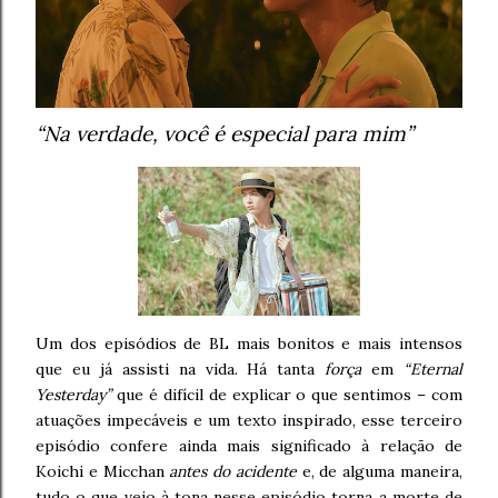
“Na verdade, você é especial para mim”
Um dos episódios de BL mais bonitos e mais intensos
que eu já assisti na vida. Há tanta
força
em
“Eternal
Yesterday”
que é difícil de explicar o que sentimos – com
atuações impecáveis e um texto inspirado, esse terceiro
episódio confere ainda mais significado à relação de
Koichi e Micchan
antes do acidente
e, de alguma maneira,
tudo o que veio à tona nesse episódio torna a morte de