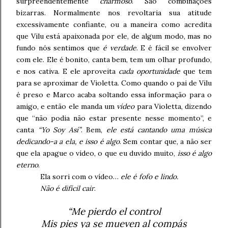
surpreendentemente
charmoso
. São combinações
bizarras. Normalmente nos revoltaria sua atitude
excessivamente confiante, ou a maneira como acredita
que Vilu está apaixonada por ele, de algum modo, mas no
fundo nós sentimos que
é verdade
. E é fácil se envolver
com ele. Ele é bonito, canta bem, tem um olhar profundo,
e nos cativa. E ele aproveita
cada oportunidade
que tem
para se aproximar de Violetta. Como quando o pai de Vilu
é preso e Marco acaba soltando essa informação para o
amigo, e então ele manda um
vídeo
para Violetta, dizendo
que “não podia não estar presente nesse momento”, e
canta
“Yo Soy Así”
. Bem,
ele está cantando uma música
dedicando-a a ela, e isso é algo
. Sem contar que, a não ser
que ela apague o vídeo, o que eu duvido muito,
isso é algo
eterno
.
Ela sorri com o vídeo…
ele é fofo e lindo.
Não é difícil cair
.
“Me pierdo el control
Mis pies ya se mueven al compás