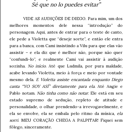
Sé que no lo puedes evitar”
VIDE AS AUDIÇÕES DE DIEGO. Para mim, um dos
melhores momentos dele nessa “introdução” do
personagem. Aqui, antes de entrar para o teste de canto,
ele pede a Violetta que “deseje sorte”, e então ele entra
para a banca, com Cami insistindo a Vilu para que elas vão
assistir – e ela diz que é melhor não, porque não quer
“confundi-lo”, e realmente Cami vai assistir à audição
sozinha.
No início
. Até que Ludmila, por pura maldade,
acabe levando Violetta, meio à força e meio por vontade
mesmo dela.
E Violetta assiste encantada enquanto Diego
canta “YO SOY ASÍ” diretamente para ela
. Até Angie e
Pablo notam.
Não tinha como não notar
. Ele está em seu
estado supremo de sedução, repleto de atitude e
personalidade, o olhar prendendo-a irrevogavelmente, e
ela se envolve, ela se embala pelo ritmo da música,
ela
sorri
. MEU CORAÇÃO CHEGA A PALPITAR! Fiquei sem
fôlego, sinceramente.