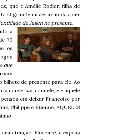
z, que é Amélie Rodier, filha de
97. O grande mistério ainda a ser
dentidade de Julien no presente
.
ndo a
de 70
ue os
jogou
do que
ariam
 bilhete de presente para ele. Ao
para conversar com ele, e é aquele
a pensou em deixar Françoise por
tine, Philippe e Étienne, AQUELES
inho.
eu atenção. Florence, a esposa