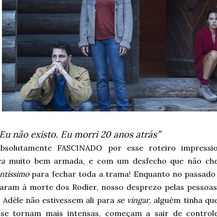
Eu não existo. Eu morri 20 anos atrás”
Absolutamente FASCINADO por esse roteiro impressi
ça
muito bem armada, e com um desfecho que não che
entíssimo
para fechar toda a trama! Enquanto no passado
varam à morte dos Rodier, nosso desprezo pelas pessoa
e Adèle não estivessem ali para
se vingar
, alguém tinha qu
 se tornam mais intensas, começam a sair de contro