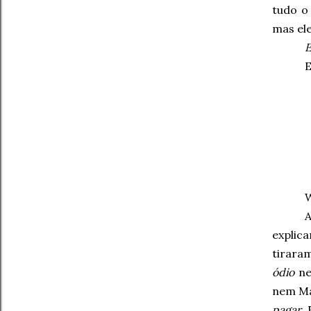
tudo o
mas ele
E
E
A
explic
tiraram
ódio
ne
nem Ma
pagar
.