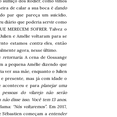
 o sumiço dos Rodier, como vimos
neira de calar a sua boca é
dando
do par que pareça um suicídio,
u diário que poderia servir como
QUE MERECEM SOFRER. Talvez o
 Julien e Amélie voltaram para se
ento estamos
contra
eles, então
ialmente agora, nesse último.
ue
retornaria
. A cena de Gossange
com a pequena Amélie dizendo que
ria ver sua mãe, enquanto o Julien
 e presente, mas já com idade o
 aconteceu e para
planejar uma
s pessoas do vilarejo não serão
 não disse isso. Você tem 13 anos.
oclama:
“Nós voltaremos”
. Em 2017,
 e Sébastien começam a
entender