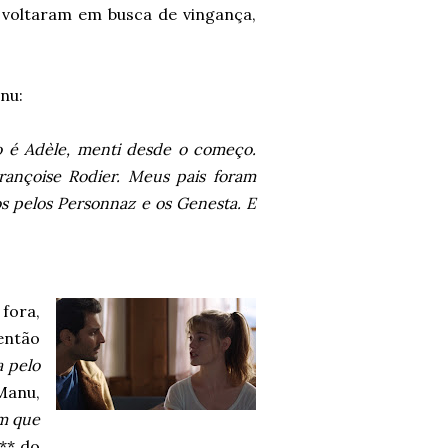
 voltaram em busca de vingança,
nu:
 é Adèle, menti desde o começo.
Françoise Rodier. Meus pais foram
s pelos Personnaz e os Genesta. E
fora,
então
a pelo
Manu,
m que
*** do