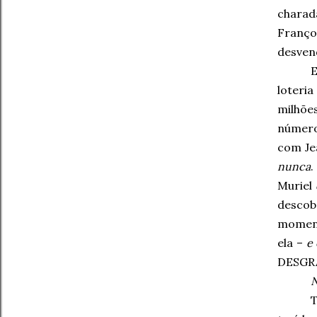
charad
Françoi
desven
E
loteri
milhõe
número
com Je
nunca
.
Muriel
descobr
momen
ela –
e 
DESGRA
N
T