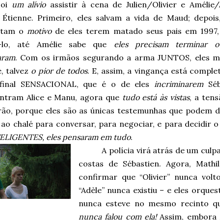
Foi
um alívio
assistir à cena de Julien/Olivier e Amélie/
 Étienne. Primeiro, eles salvam a vida de Maud; depois,
ntam o
motivo
de eles terem matado seus pais em 1997,
á-lo, até Amélie sabe que
eles precisam terminar 
aram
. Com os irmãos segurando a arma JUNTOS, eles 
, talvez
o pior de todos
. E, assim, a vingança está compl
final SENSACIONAL, que é o de eles
incriminarem
Séb
ntram Alice e Manu, agora que
tudo está às vistas
, a ten
arão, porque eles são as únicas testemunhas que podem d
 ao chalé para conversar, para negociar, e para decidir 
TELIGENTES, eles pensaram em tudo
.
A polícia virá atrás de um culp
costas de Sébastien. Agora, Math
confirmar que “Olivier” nunca vol
“Adèle” nunca existiu – e eles orqu
nunca esteve no mesmo recinto qu
nunca falou com ela!
Assim, embora 