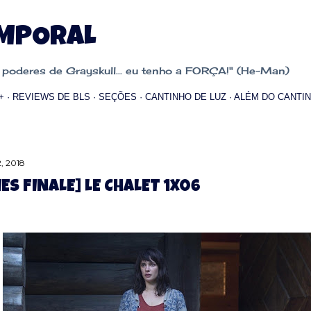
Pular para o conteúdo principal
EMPORAL
oderes de Grayskull... eu tenho a FORÇA!" (He-Man)
+
REVIEWS DE BLS
SEÇÕES
CANTINHO DE LUZ
ALÉM DO CANTIN
, 2018
IES FINALE] LE CHALET 1X06