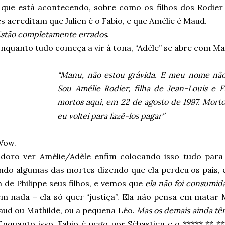
 que está acontecendo, sobre como os filhos dos Rodier
s acreditam que Julien é o Fabio, e que Amélie é Maud.
stão completamente errados
.
nquanto tudo começa a vir à tona, “Adèle” se abre com Ma
“Manu, não estou grávida. E meu nome não
Sou Amélie Rodier, filha de Jean-Louis e 
mortos aqui, em 22 de agosto de 1997. Morto
eu voltei para fazê-los pagar”
Wow.
doro ver Amélie/Adèle enfim colocando isso tudo para 
ando algumas das mortes dizendo que ela perdeu os pais, 
 de Philippe seus filhos, e vemos que
ela não foi consumid
m nada – ela só quer “justiça”. Ela não pensa em matar 
ud ou Mathilde, ou a pequena Léo.
Mas os demais ainda tê
 Enquanto isso, Fabio é pego por Sébastien e o ***** ** *