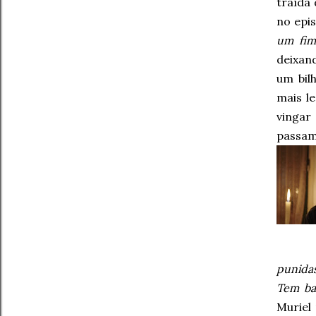
traída
no epi
um fim
deixan
um bil
mais l
vingar
passam
punida
Tem ba
Muriel