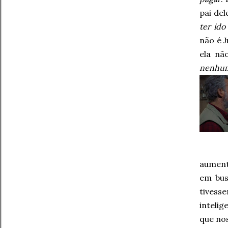
pai del
ter ido
não é J
ela nã
nenhum
aument
em bus
tivess
inteli
que no