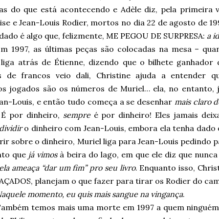
as do que está acontecendo e Adèle diz, pela primeira ve
se e Jean-Louis Rodier, mortos no dia 22 de agosto de 19
dado é algo que, felizmente, ME PEGOU DE SURPRESA:
a i
m 1997, as últimas peças são colocadas na mesa – qua
a liga atrás de Étienne, dizendo que o bilhete ganhador 
s de francos veio dali, Christine ajuda a entender q
s jogados são os números de Muriel… ela, no entanto, 
an-Louis, e então tudo começa a se desenhar
mais claro 
 É por dinheiro,
sempre
é por dinheiro! Eles jamais deix
dividir
o dinheiro com Jean-Louis, embora ela tenha dado o
ir sobre o dinheiro, Muriel liga para Jean-Louis pedindo 
to que
já vimos
à beira do lago, em que ele diz que nunc
ela ameaça “dar um fim” pro seu livro
. Enquanto isso, Chris
ÇADOS, planejam o que fazer para tirar os Rodier do cam
aquele momento, eu quis mais sangue na vingança
.
ambém temos mais uma morte em 1997 a quem ninguém d