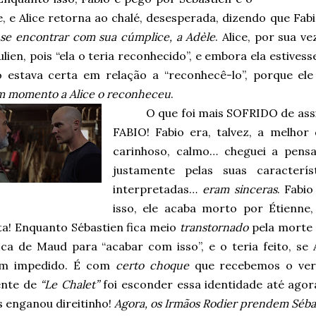
e, e Alice retorna ao chalé, desesperada, dizendo que Fa
 se encontrar com sua cúmplice, a Adèle
. Alice, por sua v
ulien, pois “ela o teria reconhecido”, e embora ela estives
o estava certa em relação a “reconhecê-lo”, porque ele
 momento a Alice o reconheceu
.
O que foi mais SOFRIDO de assis
FABIO! Fabio era, talvez, a melhor
carinhoso, calmo… cheguei a pensa
justamente pelas suas caracterí
interpretadas…
eram sinceras
. Fabi
isso, ele acaba morto por Étienne
a! Enquanto Sébastien fica meio
transtornado
pela morte 
ca de Maud para “acabar com isso”, e o teria feito, se 
em impedido. É com
certo choque
que recebemos o verd
gente de
“Le Chalet”
foi esconder essa identidade até agora
s enganou direitinho!
Agora, os Irmãos Rodier prendem Séba