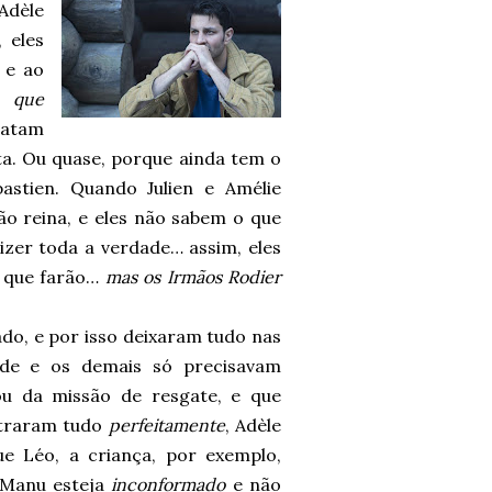
Adèle
 eles
 e ao
o que
matam
eta. Ou quase, porque ainda tem o
astien. Quando Julien e Amélie
são reina, e eles não sabem o que
izer toda a verdade… assim, eles
o que farão…
mas os Irmãos Rodier
ado, e por isso deixaram tudo nas
ilde e os demais só precisavam
tou da missão de resgate, e que
estraram tudo
perfeitamente
, Adèle
e Léo, a criança, por exemplo,
Manu esteja
inconformado
e não