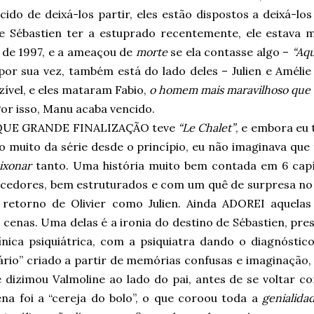
ido de deixá-los partir, eles estão dispostos a deixá-los 
e Sébastien ter a estuprado recentemente, ele estava 
 de 1997, e a ameaçou de
morte
se ela contasse algo –
“Aqu
por sua vez, também está do lado deles – Julien e Amélie
ível, e eles mataram Fabio,
o homem mais maravilhoso que 
or isso, Manu acaba vencido.
QUE GRANDE FINALIZAÇÃO teve
“Le Chalet”
, e embora eu
 muito da série desde o princípio, eu não imaginava que 
ixonar
tanto. Uma história muito bem contada em 6 capí
ecedores, bem estruturados e com um quê de surpresa no f
retorno de Olivier como Julien. Ainda ADOREI aquelas
 cenas. Uma delas é a ironia do destino de Sébastien, pr
ínica psiquiátrica, com a psiquiatra dando o diagnósti
ário” criado a partir de memórias confusas e imaginação,
 dizimou Valmoline ao lado do pai, antes de se voltar c
ena foi a “cereja do bolo”, o que coroou toda a
genialida