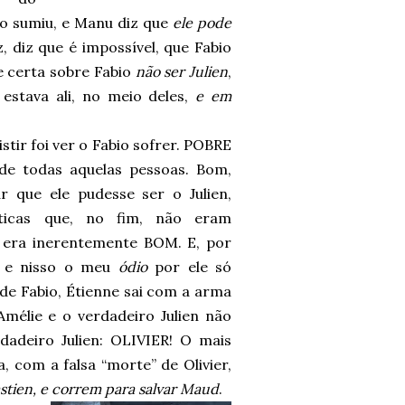
bio sumiu, e Manu diz que
ele pode
ez, diz que é impossível, que Fabio
se certa sobre Fabio
não ser Julien
,
 estava ali, no meio deles,
e em
tir foi ver o Fabio sofrer. POBRE
 de todas aquelas pessoas. Bom,
r que ele pudesse ser o Julien,
sticas que, no fim, não eram
o era inerentemente BOM. E, por
, e nisso o meu
ódio
por ele só
de Fabio, Étienne sai com a arma
Amélie e o verdadeiro Julien não
adeiro Julien: OLIVIER! O mais
, com a falsa “morte” de Olivier,
stien, e correm para salvar Maud
.