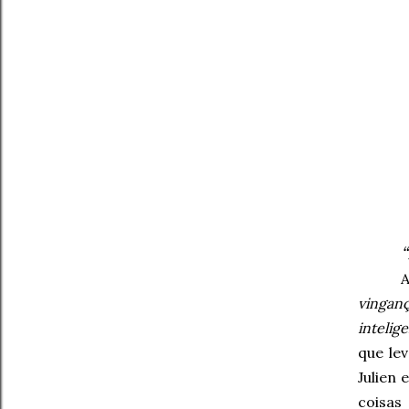
“
vingan
intelig
que le
Julien 
coisas