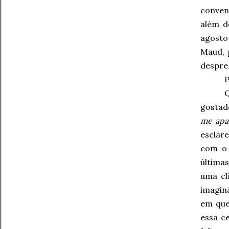
convenc
além d
agosto
Maud, 
desprez
P
gostado
me apa
esclar
com o 
últimas
uma cl
imagin
em que
essa c