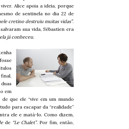
viver. Alice apoia a ideia, porque
mesmo de sentinela no dia 22 de
ele cretino destruiu muitas vidas”
.
 salvaram sua vida, Sébastien era
ela já conheceu
.
 tenha
fosse
tulos
inal,
 duas
eso em
co de que ele “vive em um mundo
 tudo para escapar da “realidade”
ontra ele e matá-lo. Como dizem,
de
de
“Le Chalet”
. Por fim, então,