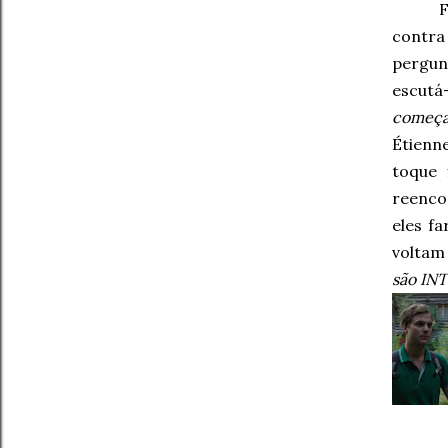
contra
pergu
escut
começ
Étienne
toque 
reenco
eles f
voltam
são IN