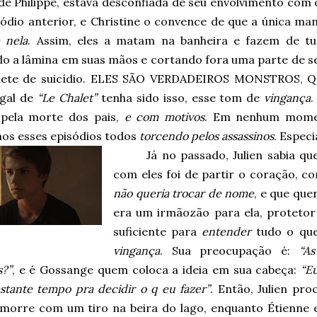
 de Philippe, estava desconfiada de seu envolvimento com
sódio anterior, e Christine o convence de que a única ma
 nela
. Assim, eles a matam na banheira e fazem de tu
do a lâmina em suas mãos e cortando fora uma parte de se
hete de suicídio. ELES SÃO VERDADEIROS MONSTROS, 
egal de
“Le Chalet”
tenha sido isso, esse tom de
vingança
.
 pela morte dos pais,
e com motivos
. Em nenhum mom
os esses episódios todos
torcendo pelos assassinos
. Espec
Já no passado, Julien sabia q
com eles foi de partir o coração, 
não queria trocar de nome
, e que que
era um irmãozão para ela, protetor
suficiente para
entender
tudo o que
vingança
. Sua preocupação é:
“A
s?”
, e é Gossange quem coloca a ideia em sua cabeça:
“Eu
stante tempo pra decidir o q eu fazer”
. Então, Julien pr
 morre com um tiro na beira do lago, enquanto Étienne