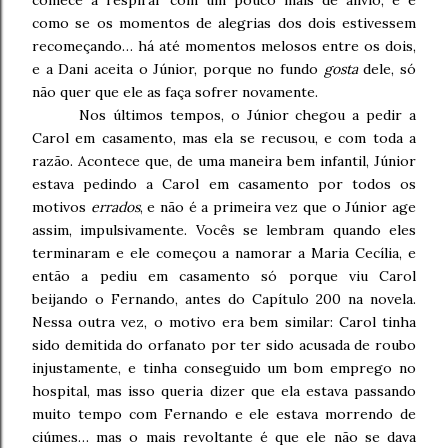
comece a respirar com um pouco mais de alívio, e é
como se os momentos de alegrias dos dois estivessem
recomeçando… há até momentos melosos entre os dois,
e a Dani aceita o Júnior, porque no fundo
gosta
dele, só
não quer que ele as faça sofrer novamente.
Nos últimos tempos, o Júnior chegou a pedir a
Carol em casamento, mas ela se recusou, e com toda a
razão. Acontece que, de uma maneira bem infantil, Júnior
estava pedindo a Carol em casamento por todos os
motivos
errados
, e não é a primeira vez que o Júnior age
assim, impulsivamente. Vocês se lembram quando eles
terminaram e ele começou a namorar a Maria Cecília, e
então a pediu em casamento só porque viu Carol
beijando o Fernando, antes do Capítulo 200 na novela.
Nessa outra vez, o motivo era bem similar: Carol tinha
sido demitida do orfanato por ter sido acusada de roubo
injustamente, e tinha conseguido um bom emprego no
hospital, mas isso queria dizer que ela estava passando
muito tempo com Fernando e ele estava morrendo de
ciúmes… mas o mais revoltante é que ele não se dava