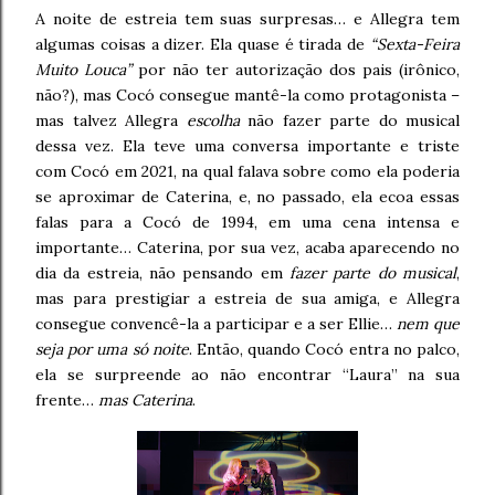
A noite de estreia tem suas surpresas… e Allegra tem
algumas coisas a dizer. Ela quase é tirada de
“Sexta-Feira
Muito Louca”
por não ter autorização dos pais (irônico,
não?), mas Cocó consegue mantê-la como protagonista –
mas talvez Allegra
escolha
não fazer parte do musical
dessa vez. Ela teve uma conversa importante e triste
com Cocó em 2021, na qual falava sobre como ela poderia
se aproximar de Caterina, e, no passado, ela ecoa essas
falas para a Cocó de 1994, em uma cena intensa e
importante… Caterina, por sua vez, acaba aparecendo no
dia da estreia, não pensando em
fazer parte do musical
,
mas para prestigiar a estreia de sua amiga, e Allegra
consegue convencê-la a participar e a ser Ellie…
nem que
seja por uma só noite
. Então, quando Cocó entra no palco,
ela se surpreende ao não encontrar “Laura” na sua
frente…
mas Caterina
.