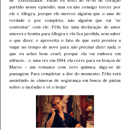
de
“Entrelazados”
, então eu sofri ao vê-lo de coração
partido nesse episódio, mas eu não consigo torcer por
ele e Allegra, porque ele merece alguém que o ame de
verdade e por completo, não alguém que vai “se
contentar” com ele. Félix faz uma declaração de amor
sincera e bonita para Allegra e ela fica perdida, sem saber
o que dizer, e aproveita o fato de que está prestes a
viajar no tempo de novo para
não precisar dizer nada
, o
que eu achei bem cruel, porque ela vai embora em
silêncio… e, uma vez em 1994, ela corre para os braços de
Marco – um romance com zero química, diga-se de
passagem. Para completar a dor do momento, Félix está
assistindo às câmeras de segurança em busca de pistas
sobre o incêndio e vê o beijo!