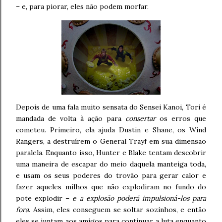
– e, para piorar, eles não podem morfar.
Depois de uma fala muito sensata do Sensei Kanoi, Tori é
mandada de volta à ação para
consertar
os erros que
cometeu. Primeiro, ela ajuda Dustin e Shane, os Wind
Rangers, a destruírem o General Trayf em sua dimensão
paralela. Enquanto isso, Hunter e Blake tentam descobrir
uma maneira de escapar do meio daquela manteiga toda,
e usam os seus poderes do trovão para gerar calor e
fazer aqueles milhos que não explodiram no fundo do
pote explodir –
e a explosão poderá impulsioná-los para
fora
. Assim, eles conseguem se soltar sozinhos, e então
eles se juntam aos amigos para continuar a luta enquanto