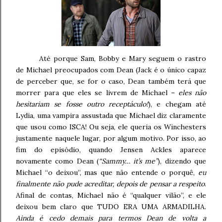
Até porque Sam, Bobby e Mary seguem o rastro
de Michael preocupados com Dean (Jack é o único capaz
de perceber que, se for o caso, Dean também terá que
morrer para que eles se livrem de Michael –
eles não
hesitariam se fosse outro receptáculo!
), e chegam até
Lydia, uma vampira assustada que Michael diz claramente
que usou como ISCA! Ou seja, ele queria os Winchesters
justamente naquele lugar, por algum motivo. Por isso, ao
fim do episódio, quando Jensen Ackles aparece
novamente como Dean (
“Sammy… it’s me”
), dizendo que
Michael “o deixou”, mas que não entende o porquê,
eu
finalmente não pude acreditar, depois de pensar a respeito
.
Afinal de contas, Michael não é “qualquer vilão”, e ele
deixou bem claro que TUDO ERA UMA ARMADILHA.
Ainda é cedo demais para termos Dean de volta a