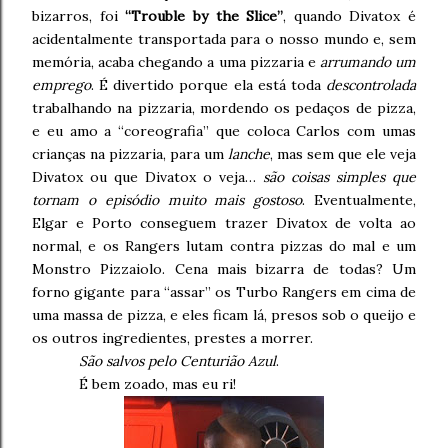
bizarros, foi
“Trouble by the Slice”
, quando Divatox é
acidentalmente transportada para o nosso mundo e, sem
memória, acaba chegando a uma pizzaria e
arrumando um
emprego
. É divertido porque ela está toda
descontrolada
trabalhando na pizzaria, mordendo os pedaços de pizza,
e eu amo a “coreografia” que coloca Carlos com umas
crianças na pizzaria, para um
lanche
, mas sem que ele veja
Divatox ou que Divatox o veja…
são coisas simples que
tornam o episódio muito mais gostoso
. Eventualmente,
Elgar e Porto conseguem trazer Divatox de volta ao
normal, e os Rangers lutam contra pizzas do mal e um
Monstro Pizzaiolo. Cena mais bizarra de todas? Um
forno gigante para “assar” os Turbo Rangers em cima de
uma massa de pizza, e eles ficam lá, presos sob o queijo e
os outros ingredientes, prestes a morrer.
São salvos pelo Centurião Azul
.
É bem zoado, mas eu ri!