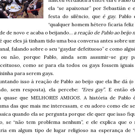
nasceu verdadeira entre ela e Pablo 
ela “se apaixonar” por Sebastián e 
festa do silêncio, que
é gay
. Pablo
“qualquer homem hétero ficaria feliz
de de novo e acaba o beijando…
a reação de Pablo ao beijo
 é que eles já tinham tido uma boa conversa antes sobre u
anal, falando sobre o seu “gaydar defeituoso” e como algu
ou não, porque Pablo, ainda sem assumir-se gay pa
ceituoso, como se para ela todos os gays fossem iguai
ixinha para serem gays.
untando isso à reação de Pablo ao beijo que ela lhe dá (o
ado, sem resposta), ela percebe:
“Eres gay”
. E então el
 quase que MELHORES AMIGOS. A história de Pablo 
 uma das que mais me interessam, e eu adoro como ele se
sica quando ela se pergunta porque ele quer que isso fiq
o, se “não tem problema nenhum”, e ele explica que o 
aria em algum tipo de lugar religioso na esperança de “