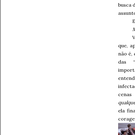
busca 
assunt
E
que, a
não é,
das “
import
entend
infect
cenas 
qualqu
ela fi
coragem