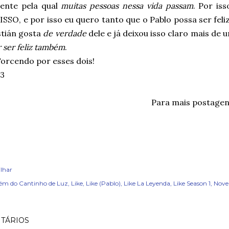
ente pela qual
muitas pessoas nessa vida passam
. Por is
SSO, e por isso eu quero tanto que o Pablo possa ser fel
stián gosta
de verdade
dele e já deixou isso claro mais de 
 ser feliz também
.
orcendo por esses dois!
<3
Para mais postage
lhar
ém do Cantinho de Luz
Like
Like (Pablo)
Like La Leyenda
Like Season 1
Nove
TÁRIOS