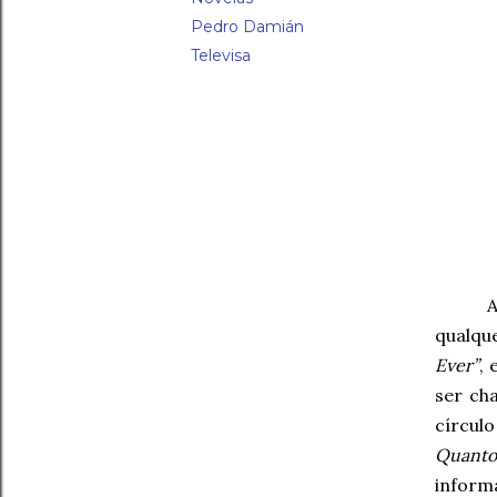
Pedro Damián
Televisa
qualqu
Ever”
,
ser c
círcul
Quanto 
infor