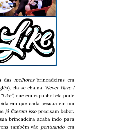
a das
melhores
brincadeiras em
glês), ela se chama
“Never Have I
m
“Like”
, que em espanhol ela pode
ebida em que cada pessoa em um
que
já fizeram isso
precisam beber.
sa brincadeira acaba indo para
jovens também vão
pontuando
, em