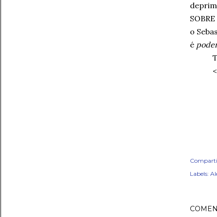
deprim
SOBRE I
o Seba
é
poder
T
Comparti
Labels:
Al
COMEN