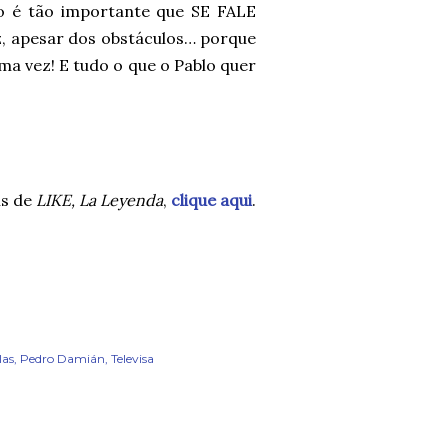
so é tão importante que SE FALE
iz, apesar dos obstáculos… porque
uma vez! E tudo o que o Pablo quer
ns de
LIKE, La Leyenda
,
clique aqui
.
las
Pedro Damián
Televisa