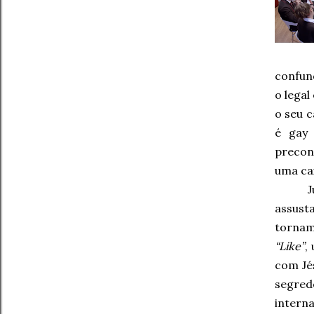
confun
o legal
o seu c
é gay 
precon
uma ca
J
assust
tornam
“Like”
,
com Jés
segred
intern