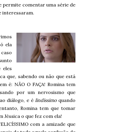
me permite comentar uma série de
 interessaram.
rimos
ó ela
 caso
unto
 eles
ca que, sabendo ou não que está
gem é: NÃO O FAÇA! Romina tem
assando por um nervosismo que
ao diálogo, e é
lindíssimo
quando
o entanto, Romina tem que tomar
 Jéssica o que fez com ela!
 FELICÍSSIMO com a amizade que