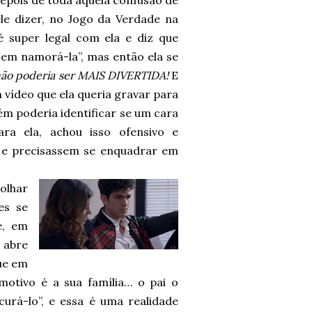
depois de toda aquela confusão de
ele dizer, no Jogo da Verdade na
 é super legal com ela e diz que
 em namorá-la”, mas então ela se
 não poderia ser MAIS DIVERTIDA!
E
m vídeo que ela queria gravar para
ém poderia identificar se um cara
ra ela, achou isso ofensivo e
s e precisassem se enquadrar em
 olhar
es se
é, em
 abre
ue em
motivo é a sua família… o pai o
curá-lo”, e essa é uma realidade