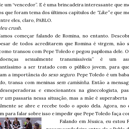
de um “vencedor”. E é uma brincadeira interessante que 
os que foram tema dos últimos capítulos de
“Like”
e que me
ntre eles, claro, PABLO.
Meu crush
.
Vamos começar falando de Romina, no entanto. Descob
pesar de todos acreditarem que Romina é virgem, não s
 como transou com Pepe Toledo e pegou papiloma dele. O
doenças sexualmente transmissíveis” é um ass
antíssimo a ser tratado com o público jovem, para que
am a importância do
sexo seguro
. Pepe Toledo é um baba
ado, transa com meninas
sem camisinha
. Então a mensa
desesperadoras e emocionantes na ginecologista, p
er um
passaria nessa situação, mas a mãe é superaberta 
nalmente se abre e recebe todo o apoio dela. Agora, n
 para falar sobre isso e impedir que Pepe Toledo faça com
Falando em Jéssica, eu estou