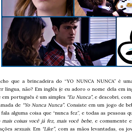
Acho que a brincadeira do “YO NUNCA NUNCA” é um
er língua, não? Em inglês (e eu adoro o nome dela em in
 e em português é um simples
“Eu Nunca”
, e descobri, co
hamada de
“Yo Nunca Nunca”
. Consiste em um jogo de b
o fala alguma coisa que “nunca fez”, e todas as pessoas 
mais coisas você já fez, mais você bebe
, e comumente es
mações
sexuais
. Em
“Like”
, com as mãos levantadas, os 