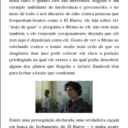
deixa claro o quanto eles são diferentes. Rogelio é um
exemplo ambulante de intolerância e preconceito, e no
meio de todo o seu discurso de ódio contra pessoas que
frequentam boates como o El Nueve, ele fala sobre ter
“nojo de gays” e pergunta a Memo se ele não tem nojo
também, e ele responde corajosamente dizendo que
ele
tem nojo é depoliciais como ele
. Gosto de ver o Memo se
rebelando contra o irmão
muito mais cedo do que eu
imaginava
, mas isso pode colocar em risco a posição
privilegiada na qual ele estava e na qual podia descobrir
alguns dos planos que Rogelio e Arturo Sandoval têm
para fechar a boate que condenam.
Existe uma perseguição declarada, uma verdadeira
caçada
em busca do fechamento do El Nueve – e muita gente