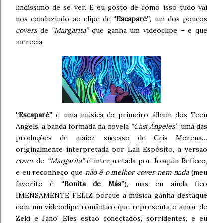
lindíssimo de se ver. E eu gosto de como isso tudo vai
nos conduzindo ao clipe de
“Escaparé”
, um dos poucos
covers
de
“Margarita”
que ganha um videoclipe – e que
merecia.
“Escaparé”
é uma música do primeiro álbum dos Teen
Angels, a banda formada na novela
“Casi Ángeles”
, uma das
produções de maior sucesso de Cris Morena…
originalmente interpretada por Lali Espósito, a versão
cover
de
“Margarita”
é interpretada por Joaquín Reficco,
e eu reconheço que
não é o melhor cover nem nada
(meu
favorito é
“Bonita de Más”
), mas eu ainda fico
IMENSAMENTE FELIZ porque a música ganha destaque
com um videoclipe romântico que representa o amor de
Zeki e Jano! Eles estão conectados, sorridentes, e eu