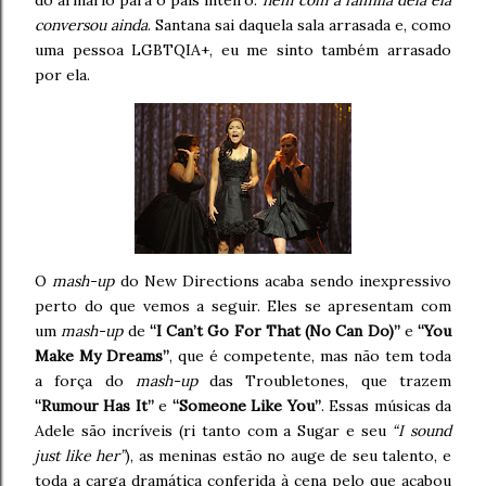
do armário para o país inteiro:
nem com a família dela ela
conversou ainda
. Santana sai daquela sala arrasada e, como
uma pessoa LGBTQIA+, eu me sinto também arrasado
por ela.
O
mash-up
do New Directions acaba sendo inexpressivo
perto do que vemos a seguir. Eles se apresentam com
um
mash-up
de
“I Can’t Go For That (No Can Do)”
e
“You
Make My Dreams”
, que é competente, mas não tem toda
a força do
mash-up
das Troubletones, que trazem
“Rumour Has It”
e
“Someone Like You”
. Essas músicas da
Adele são incríveis (ri tanto com a Sugar e seu
“I sound
just like her”
), as meninas estão no auge de seu talento, e
toda a carga dramática conferida à cena pelo que acabou