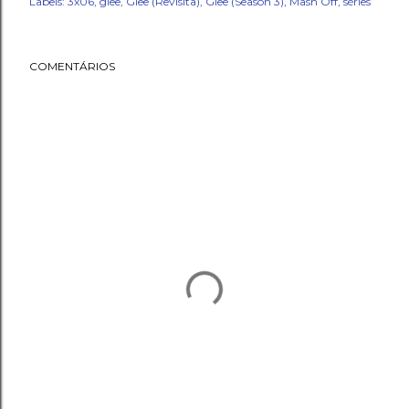
Labels:
3x06
glee
Glee (Revisita)
Glee (Season 3)
Mash Off
séries
COMENTÁRIOS