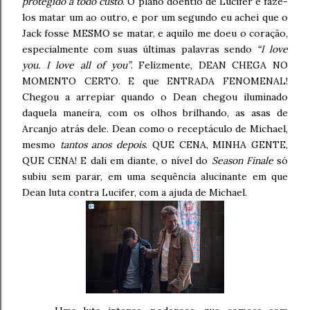
protegido a todo custo
. O plano doentio de Lucifer é fazê-
los matar um ao outro, e por um segundo eu achei que o
Jack fosse MESMO se matar, e aquilo me doeu o coração,
especialmente com suas últimas palavras sendo
“I love
you. I love all of you”
. Felizmente, DEAN CHEGA NO
MOMENTO CERTO. E que ENTRADA FENOMENAL!
Chegou a arrepiar quando o Dean chegou iluminado
daquela maneira, com os olhos brilhando, as asas de
Arcanjo atrás dele. Dean como o receptáculo de Michael,
mesmo
tantos anos depois
. QUE CENA, MINHA GENTE,
QUE CENA! E dali em diante, o nível do
Season Finale
só
subiu sem parar, em uma sequência alucinante em que
Dean luta contra Lucifer, com a ajuda de Michael.