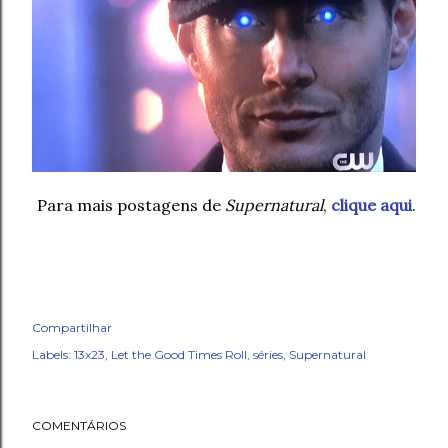
Para mais postagens de
Supernatural
,
clique aqui
.
Compartilhar
Labels:
13x23
Let the Good Times Roll
séries
Supernatural
COMENTÁRIOS