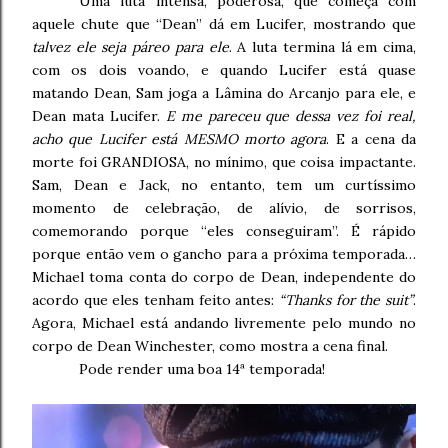
Uma luta intensa, poderosa, que começa com
aquele chute que “Dean” dá em Lucifer, mostrando que
talvez ele seja páreo para ele
. A luta termina lá em cima,
com os dois voando, e quando Lucifer está quase
matando Dean, Sam joga a Lâmina do Arcanjo para ele, e
Dean mata Lucifer.
E me pareceu que dessa vez foi real,
acho que Lucifer está MESMO morto agora
. E a cena da
morte foi GRANDIOSA, no mínimo, que coisa impactante.
Sam, Dean e Jack, no entanto, tem um curtíssimo
momento de celebração, de alívio, de sorrisos,
comemorando porque “eles conseguiram”. É rápido
porque então vem o gancho para a próxima temporada…
Michael toma conta do corpo de Dean, independente do
acordo que eles tenham feito antes:
“Thanks for the suit”
.
Agora, Michael está andando livremente pelo mundo no
corpo de Dean Winchester, como mostra a cena final.
Pode render uma boa 14ª temporada!