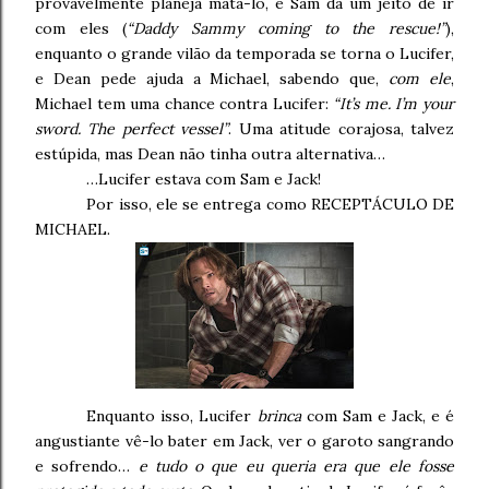
provavelmente planeja matá-lo, e Sam dá um jeito de ir
com eles (
“Daddy Sammy coming to the rescue!”
),
enquanto o grande vilão da temporada se torna o Lucifer,
e Dean pede ajuda a Michael, sabendo que,
com ele
,
Michael tem uma chance contra Lucifer:
“It’s me. I’m your
sword. The perfect vessel”
. Uma atitude corajosa, talvez
estúpida, mas Dean não tinha outra alternativa…
…Lucifer estava com Sam e Jack!
Por isso, ele se entrega como RECEPTÁCULO DE
MICHAEL.
Enquanto isso, Lucifer
brinca
com Sam e Jack, e é
angustiante vê-lo bater em Jack, ver o garoto sangrando
e sofrendo…
e tudo o que eu queria era que ele fosse