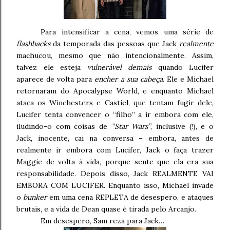
Para intensificar a cena, vemos uma série de
flashbacks
da temporada das pessoas que Jack
realmente
machucou, mesmo que não intencionalmente. Assim,
talvez ele esteja
vulnerável demais
quando Lucifer
aparece de volta para
encher a sua cabeça
. Ele e Michael
retornaram do Apocalypse World, e enquanto Michael
ataca os Winchesters e Castiel, que tentam fugir dele,
Lucifer tenta convencer o “filho” a ir embora com ele,
iludindo-o com coisas de
“Star Wars”
, inclusive (!), e o
Jack, inocente, cai na conversa – embora, antes de
realmente ir embora com Lucifer, Jack o faça trazer
Maggie de volta à vida, porque sente que ela era sua
responsabilidade. Depois disso, Jack REALMENTE VAI
EMBORA COM LUCIFER. Enquanto isso, Michael invade
o
bunker
em uma cena REPLETA de desespero, e ataques
brutais, e a vida de Dean quase é tirada pelo Arcanjo.
Em desespero, Sam reza para Jack…