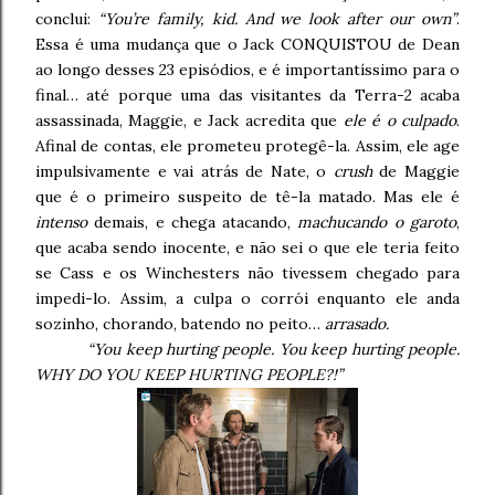
conclui:
“You’re family, kid. And we look after our own”
.
Essa é uma mudança que o Jack CONQUISTOU de Dean
ao longo desses 23 episódios, e é importantíssimo para o
final… até porque uma das visitantes da Terra-2 acaba
assassinada, Maggie, e Jack acredita que
ele é o culpado
.
Afinal de contas, ele prometeu protegê-la. Assim, ele age
impulsivamente e vai atrás de Nate, o
crush
de Maggie
que é o primeiro suspeito de tê-la matado. Mas ele é
intenso
demais, e chega atacando,
machucando o garoto
,
que acaba sendo inocente, e não sei o que ele teria feito
se Cass e os Winchesters não tivessem chegado para
impedi-lo. Assim, a culpa o corrói enquanto ele anda
sozinho, chorando, batendo no peito…
arrasado.
“You keep hurting people. You keep hurting people.
WHY DO YOU KEEP HURTING PEOPLE?!”