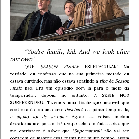
“You’re family, kid. And we look after
our own”
QUE
SEASON FINALE
ESPETACULAR! Na
verdade, eu confesso que na sua primeira metade eu
estava curtindo, mas não estava sentindo a
vibe
de
Season
Finale
não. Era um episódio bom lá para o meio da
temporada… depois, no entanto, A SÉRIE NOS
SURPREENDEU. Tivemos uma finalização incrível que
contou até com um curto
flashback
da quinta temporada,
e aquilo foi de arrepiar
. Agora, as coisas mudam
drasticamente para a 14ª temporada, e a única coisa que
me entristece é saber que
“Supernatural”
não vai ter
coragem de manter essa trama por muito tempo, assim