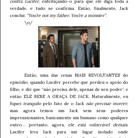
contra Lucifer
, enfeitiçando-o para que ele diga toda a
verdade, e tudo se confirma.
Então, finalmente, Jack
conclui:
“You’re not my father.
You’re a monster”
.
\o/
Então, uma das cenas MAIS REVOLTANTES do
episódio, quando Lucifer percebe que perdeu o apoio do
filho, e diz que “não precisa dele, apenas de seu poder”, e
então ELE BEBE A GRAÇA DE JACK. Naturalmente, eu
fiquei
tranquilo
pelo fato de o Jack
não precisar morrer
,
mas agora temos um Jack sem seus poderes
impressionantes, basicamente um humano como qualquer
outro… portanto, agora,
ele está vulnerável demais
.
Lucifer leva Jack para um lugar isolado onde