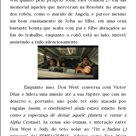
Will quanto pelo próprio John, eles reúnem 27 em um
memorial àqueles que morreram na Resolute no ataque
dos robôs, como o marido de Angela, e parece mesmo
um bom ensinamento de John ao filho, em uma cena
bastante bonita que acaba com pai e filho abraçados ao
fim do trabalho, enquanto o robô está ao lado, imóvel,
assistindo a tudo silenciosamente.
Enquanto isso, Don West conversa com Victor
Dhar e lidera uma missão até a sua Júpiter, que caiu no
deserto e, portanto, não pode ter sido atacada por
enguias. Assim,
o combustível ainda estará intacto, bem
como a esperança de deixar aquele planeta e rumar a
Alpha Centauri
. As cenas são ótimas, e interação entre
Don West e Judy, do teto solar ao
“I’m a badass (,)