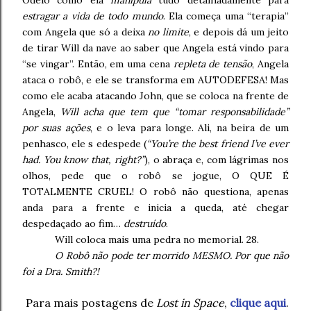
Odeio como ela
manipula
tudo detalhadamente para
estragar a vida de todo mundo
. Ela começa uma “terapia”
com Angela que só a deixa
no limite
, e depois dá um jeito
de tirar Will da nave ao saber que Angela está vindo para
“se vingar”. Então, em uma cena
repleta de tensão
, Angela
ataca o robô, e ele se transforma em AUTODEFESA! Mas
como ele acaba atacando John, que se coloca na frente de
Angela,
Will acha que tem que “tomar responsabilidade”
por suas ações
, e o leva para longe. Ali, na beira de um
penhasco, ele s edespede (
“You’re the best friend I’ve ever
had. You know that, right?”
), o abraça e, com lágrimas nos
olhos, pede que o robô se jogue, O QUE É
TOTALMENTE CRUEL! O robô não questiona, apenas
anda para a frente e inicia a queda, até chegar
despedaçado ao fim…
destruído
.
Will coloca mais uma pedra no memorial. 28.
O Robô não pode ter morrido MESMO. Por que não
foi a Dra. Smith?!
Para mais postagens de
Lost in Space
,
clique aqui
.