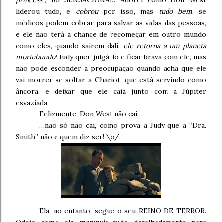
princess”
, foi SENSACIONAL. Adorei como Don West
liderou tudo, e
cobrou
por isso, mas
tudo bem
, se
médicos podem cobrar para salvar as vidas das pessoas,
e ele não terá a chance de recomeçar em outro mundo
como eles, quando saírem dali:
ele retorna a um planeta
morinbundo!
Judy quer julgá-lo e ficar brava com ele, mas
não pode esconder a preocupação quando acha que ele
vai morrer se soltar a Chariot, que está servindo como
âncora, e deixar que ele caia junto com a Júpiter
esvaziada.
Felizmente, Don West não cai…
…não só não cai, como prova a Judy que a “Dra.
Smith” não é quem diz ser! \o/
Ela, no entanto, segue o seu REINO DE TERROR.