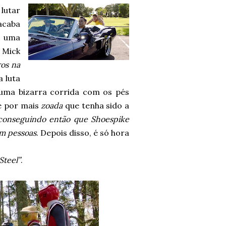
 lutar
acaba
e uma
, Mick
os na
a luta
 uma bizarra corrida com os pés
e por mais
zoada
que tenha sido a
 conseguindo então que Shoespike
em pessoas
. Depois disso, é só hora
Steel”
.