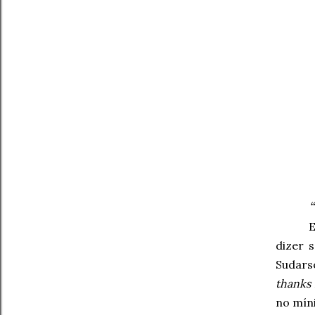
E
dizer 
Sudars
thanks 
no mín