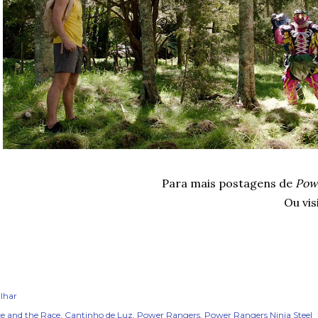
Para mais postagens de
Powe
Ou vis
lhar
e and the Race
Cantinho de Luz
Power Rangers
Power Rangers Ninja Steel