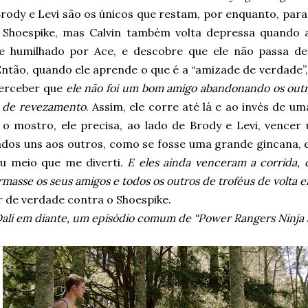
rody e Levi são os únicos que restam, por enquanto, para
 Shoespike, mas Calvin também volta depressa quando 
e humilhado por Ace, e descobre que ele não passa d
Então, quando ele aprende o que é a “amizade de verdade”
perceber que
ele não foi um bom amigo abandonando os outr
a de revezamento
. Assim, ele corre até lá e ao invés de um
 o mostro, ele precisa, ao lado de Brody e Levi, vencer
dos uns aos outros, como se fosse uma grande gincana, 
eu meio que me diverti.
E eles ainda venceram a corrida,
rmasse os seus amigos e todos os outros de troféus de volta 
r de verdade contra o Shoespike.
ali em diante, um episódio comum de “Power Rangers Ninja 