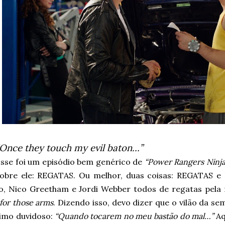
“Once they touch my evil baton…”
sse foi um episódio bem genérico de
“Power Rangers Ninja
sobre ele: REGATAS. Ou melhor, duas coisas: REGATAS e 
o, Nico Greetham e Jordi Webber todos de regatas pela 
for those arms
. Dizendo isso, devo dizer que o vilão da se
imo duvidoso:
“Quando tocarem no meu bastão do mal…”
Aq