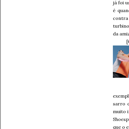
já foi
é quan
contra
turbin
da ami
[
exempl
sarro 
muito 
Shoesp
que o 