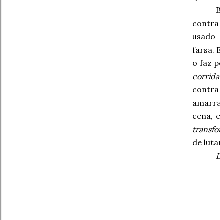
B
contra
usado 
farsa. 
o faz 
corrid
contra
amarra
cena, 
transfo
de luta
D