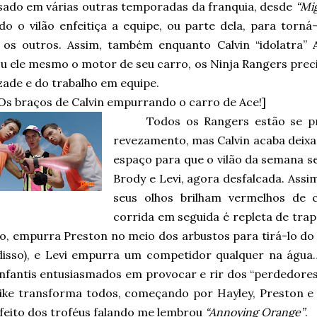
 usado em várias outras temporadas da franquia, desde
“Mi
do o vilão enfeitiça a equipe, ou parte dela, para torná
 os outros. Assim, também enquanto Calvin “idolatra”
ou ele mesmo o motor de seu carro, os Ninja Rangers prec
zade e do trabalho em equipe.
Os braços de Calvin empurrando o carro de Ace!]
Todos os Rangers estão se p
revezamento, mas Calvin acaba deixa
espaço para que o vilão da semana se
Brody e Levi, agora desfalcada. Assi
seus olhos brilham vermelhos de c
corrida em seguida é repleta de trap
o, empurra Preston no meio dos arbustos para tirá-lo do 
disso), e Levi empurra um competidor qualquer na água…
infantis entusiasmados em provocar e rir dos “perdedores
ike transforma todos, começando por Hayley, Preston e
efeito dos troféus falando me lembrou
“Annoying Orange”
.