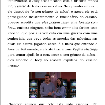
infelizmente, o Joey acaba ficando com a história
menos
interessante
de toda essa narrativa. No episódio anterior,
ele descobriu “o seu gêmeo de mãos”, e agora ele está
perseguindo insistentemente o funcionário do cassino,
porque acredita que
eles podem fazer uma fortuna com
isso
… embora ninguém saiba bem
como
eles fariam isso.
Phoebe, que por sua vez está em uma guerra com uma
senhorinha que pega todas as moedas das máquinas nas
quais ela estava jogando antes, é a única que entende o
Joey perfeitamente, e ela até traz à tona
Regina Phalange
para tentar ajudá-lo a convencer o seu gêmeo de mãos…
eles Phoebe e Joey só acabam expulsos do cassino
mesmo.
Chandler anuncia que “ele está indo embora”. Ele