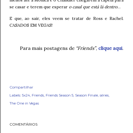
menos até a Monica e o Chandler chegarem à capela para
se casar e terem que esperar
o casal que está lá dentro
…
E que, ao sair, eles veem se tratar de Ross e Rachel.
CASADOS EM VEGAS!
Para mais postagens de
“Friends”
,
clique aqui
.
Compartilhar
Labels:
5x24
Friends
Friends Season 5
Season Finale
séries
The One in Vegas
COMENTÁRIOS