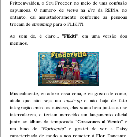
Fritzenwalden, o Seu Freezer, no meio de uma confusão
espumosa. O número de
views
na
live
da REINA, no
entanto, cai assustadoramente conforme as pessoas
trocam de
streaming
para o FLIKITI.
Ao som de, é claro…
“Flikiti”
, em uma versão dos
meninos.
Musicalmente, eu adoro essa cena, e eu gosto de como,
ainda que não seja um
mash-up
e não haja de fato
integração entre as músicas, elas soam bem juntas ao se
intercalarem, e teriam merecido um lançamento oficial
junto ao álbum da temporada.
“Corazones al Viento”
é
um hino de
“Floricienta”
e gostei de ver a Daisy
caracterizada de modo a nos remeter à Flor. Dançante,