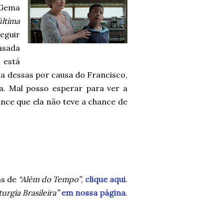
 Gema
última
eguir
asada
 está
sa dessas por causa do Francisco,
a. Mal posso esperar para ver a
ance que ela não teve a chance de
ns de
“Além do Tempo”
,
clique aqui
.
urgia Brasileira”
em nossa página
.