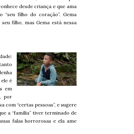
 conhece desde criança e que ama
 “seu filho do coração”. Gema
 seu filho, mas Gema está nessa
dade:
tanto
denha
ele é
is em
, por
sa com “certas pessoas”, e sugere
ue a “família” tiver terminado de
uas falas horrorosas e ela ame