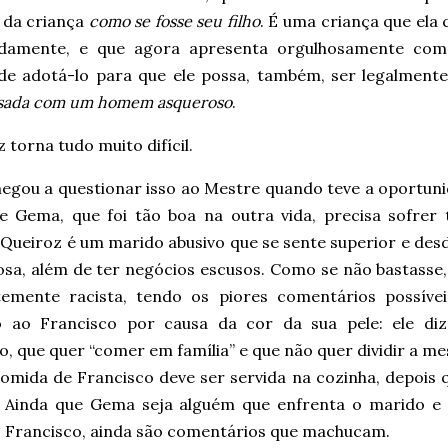
 da criança
como se fosse seu filho
. É uma criança que ela
damente, e que agora apresenta orgulhosamente como
de adotá-lo para que ele possa, também, ser legalmente
sada com um homem asqueroso
.
 torna tudo muito difícil.
hegou a questionar isso ao Mestre quando teve a oportuni
e Gema, que foi tão boa na outra vida, precisa sofrer 
 Queiroz é um marido abusivo que se sente superior e des
sa, além de ter negócios escusos. Como se não bastasse, 
temente racista, tendo os piores comentários possíve
o ao Francisco por causa da cor da sua pele: ele diz
, que quer “comer em família” e que não quer dividir a me
omida de Francisco deve ser servida na cozinha, depois q
 Ainda que Gema seja alguém que enfrenta o marido e s
o Francisco, ainda são comentários que machucam.