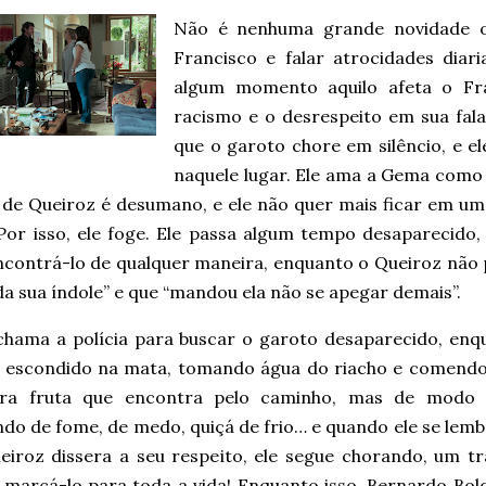
Não é nenhuma grande novidade o
Francisco e falar atrocidades dia
algum momento aquilo afeta o Fr
racismo e o desrespeito em sua fal
que o garoto chore em silêncio, e e
naquele lugar. Ele ama a Gema com
 de Queiroz é desumano, e ele não quer mais ficar em um
 Por isso, ele foge. Ele passa algum tempo desaparecido
ncontrá-lo de qualquer maneira, enquanto o Queiroz não 
da sua índole” e que “mandou ela não se apegar demais”.
hama a polícia para buscar o garoto desaparecido, enq
ca escondido na mata, tomando água do riacho e comend
ra fruta que encontra pelo caminho, mas de modo 
do de fome, de medo, quiçá de frio… e quando ele se lemb
eiroz dissera a seu respeito, ele segue chorando, um t
 marcá-lo para toda a vida! Enquanto isso, Bernardo Bold