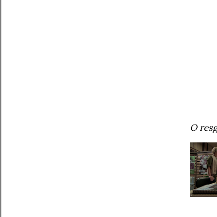
O resg