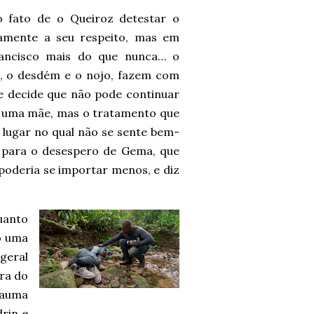
 fato de o Queiroz detestar o
riamente a seu respeito, mas em
ancisco mais do que nunca… o
a, o desdém e o nojo, fazem com
le decide que não pode continuar
o uma mãe, mas o tratamento que
 lugar no qual não se sente bem-
, para o desespero de Gema, que
poderia se importar menos, e diz
uanto
o uma
geral
ra do
rauma
rin e