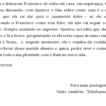
 e deixarem Francisco de volta em casa, em segurança,
a discussão com Queiroz e fala sobre como
essa é a 
 que ela vai dar para o casamento deles
– se ele s
tando o Francisco como tem feito, ela não vai seguir c
e. Sempre sentindo-se superior, Queiroz acredita que ela
o e fica bravo, perguntando se ela seria capaz de uma coi
a é firme… e, naquele momento, ela o expulsa da cozinh
 livrar desse marido abusivo e, quiçá, poder viver o rom
m toda a sua plenitude com o Raul na outra vida.
erecem
.
Para mais postage
Visite, também,
“Teledramat