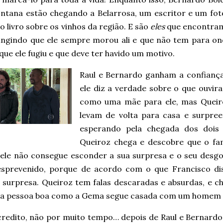
ontana estão chegando a Belarrosa, um escritor e um fot
 livro sobre os vinhos da região. E são
eles
que encontram
fingindo que ele sempre morou ali e que não tem para on
ue ele fugiu e que deve ter havido um motivo.
Raul e Bernardo ganham a confiança
ele diz a verdade sobre o que ouvi
como uma mãe para ele, mas Queir
levam de volta para casa e surpr
esperando pela chegada dos dois 
Queiroz chega e descobre que o f
 ele não consegue esconder a sua surpresa e o seu desgo
esprevenido, porque de acordo com o que Francisco dis
 surpresa. Queiroz tem falas descaradas e absurdas, e ch
a pessoa boa como a Gema segue casada com um homem 
credito, não por muito tempo… depois de Raul e Bernardo