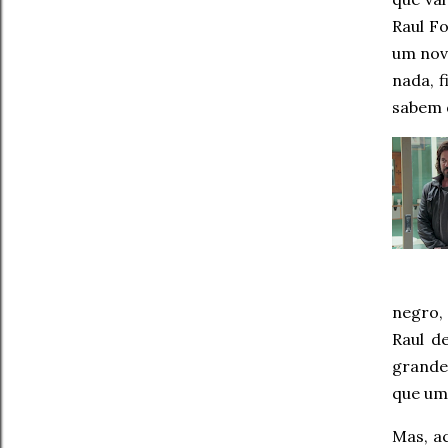
Raul F
um novo
nada, 
sabem q
negro,
Raul d
grande
que um
Mas, a