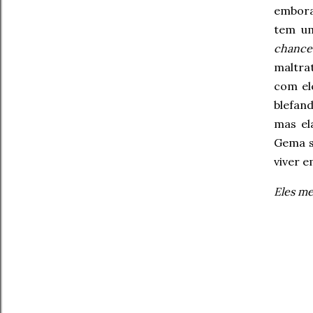
embora
tem um
chance
maltra
com el
blefand
mas el
Gema se
viver e
Eles m