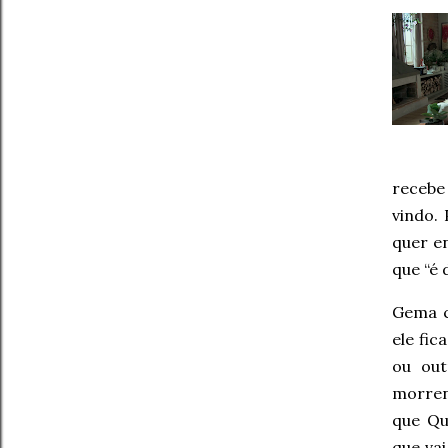
recebe
vindo.
quer e
que “é 
Gema c
ele fi
ou out
morren
que Qu
que vai