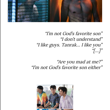
“I’m not God’s favorite son”
“I don’t understand”
“I like guys. Tanrak… I like you”
“[…]”
“Are you mad at me?”
“I’m not God’s favorite son either”