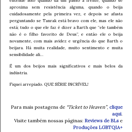
entende isso quando dá um passo à frente, quando se
aproxima sem resistência alguma, quando o beija
cuidadosamente pela primeira vez, e depois se afasta
perguntando se Tanrak está bravo com ele, mas ele não
está; tudo o que ele faz é dizer a Barth que “ele também
não é o filho favorito de Deus”, e então ele o beija
novamente, com mais avidez e urgência do que Barth o
beijara. Há muita realidade, muito sentimento e muita
sensibilidade ali…
É um dos beijos mais significativos e mais belos da
indústria.
Fiquei arrepiado. QUE SÉRIE INCRÍVEL!
Para mais postagens de
“Ticket to Heaven”
,
clique
aqui
.
Visite também nossas páginas:
Reviews de BLs
e
Produções LGBTQIA+