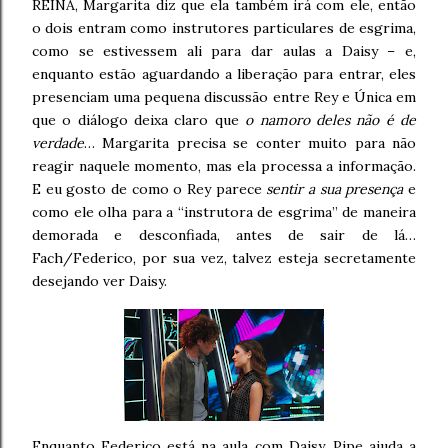
REINA, Margarita diz que ela também irá com ele, então
o dois entram como instrutores particulares de esgrima,
como se estivessem ali para dar aulas a Daisy – e,
enquanto estão aguardando a liberação para entrar, eles
presenciam uma pequena discussão entre Rey e Única em
que o diálogo deixa claro que
o namoro deles não é de
verdade
… Margarita precisa se conter muito para não
reagir naquele momento, mas ela processa a informação.
E eu gosto de como o Rey parece
sentir a sua presença
e
como ele olha para a “instrutora de esgrima” de maneira
demorada e desconfiada, antes de sair de lá…
Fach/Federico, por sua vez, talvez esteja secretamente
desejando ver Daisy.
Enquanto Federico está na aula com Daisy, Pipe ajuda a