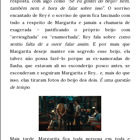
resposta, com algo como
“Se eu gostei do beijo? Bem,
também nem é hora de falar sobre isso”
. O sorriso
encantado de Rey é o sorriso de quem fica fascinado com
tudo a respeito de Margarita e jamais a chamaria de
exagerada – justificando o próprio beijo com
“arriesghada” ou “enamorhada”, Rey fala sobre
como
sentiu falta de a ouvir falar assim
. E por mais que
Margarita deseje manter em segredo esse beijo, ela
talvez não possa fazê-lo porque as ex-namoradas de
Sasha, que estavam ali no esconderijo pouco antes, se
esconderam e seguiram Margarita e Rey… e, mais do que
isso, elas tiraram fotos do beijo dos dois.
É uma questão
de tempo
.
Mais tarde, Margarita fica toda nervosa em toda e