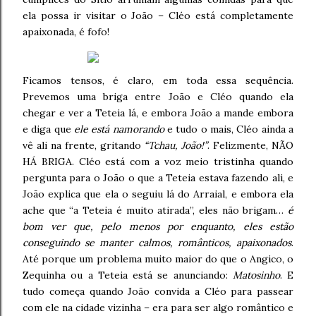
ela possa ir visitar o João – Cléo está completamente
apaixonada, é fofo!
Ficamos tensos, é claro, em toda essa sequência.
Prevemos uma briga entre João e Cléo quando ela
chegar e ver a Teteia lá, e embora João a mande embora
e diga que
ele está namorando
e tudo o mais, Cléo ainda a
vê ali na frente, gritando
“Tchau, João!”
. Felizmente, NÃO
HÁ BRIGA. Cléo está com a voz meio tristinha quando
pergunta para o João o que a Teteia estava fazendo ali, e
João explica que ela o seguiu lá do Arraial, e embora ela
ache que “a Teteia é muito atirada”, eles não brigam…
é
bom ver que, pelo menos por enquanto, eles estão
conseguindo se manter calmos, românticos, apaixonados
.
Até porque um problema muito maior do que o Angico, o
Zequinha ou a Teteia está se anunciando:
Matosinho
. E
tudo começa quando João convida a Cléo para passear
com ele na cidade vizinha – era para ser algo romântico e