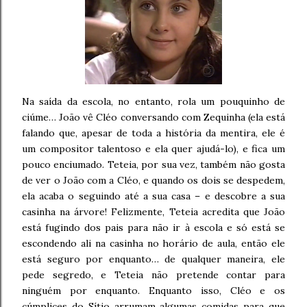
Na saída da escola, no entanto, rola um pouquinho de
ciúme… João vê Cléo conversando com Zequinha (ela está
falando que, apesar de toda a história da mentira, ele é
um compositor talentoso e ela quer ajudá-lo), e fica um
pouco enciumado. Teteia, por sua vez, também não gosta
de ver o João com a Cléo, e quando os dois se despedem,
ela acaba o seguindo até a sua casa – e descobre a sua
casinha na árvore! Felizmente, Teteia acredita que João
está fugindo dos pais para não ir à escola e só está se
escondendo ali na casinha no horário de aula, então ele
está seguro por enquanto… de qualquer maneira, ele
pede segredo, e Teteia não pretende contar para
ninguém por enquanto. Enquanto isso, Cléo e os
cúmplices do Sítio arrumam algumas comidas para que