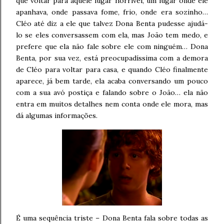
que voltar para aquele lugar horrível, um lugar onde ele
apanhava, onde passava fome, frio, onde era sozinho…
Cléo até diz a ele que talvez Dona Benta pudesse ajudá-
lo se eles conversassem com ela, mas João tem medo, e
prefere que ela não fale sobre ele com ninguém… Dona
Benta, por sua vez, está preocupadíssima com a demora
de Cléo para voltar para casa, e quando Cléo finalmente
aparece, já bem tarde, ela acaba conversando um pouco
com a sua avó postiça e falando sobre o João… ela não
entra em muitos detalhes nem conta onde ele mora, mas
dá algumas informações.
É uma sequência triste – Dona Benta fala sobre todas as