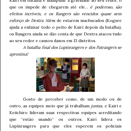
Kairi em batalha e manipular a gravidade ao seu redor, o
que os impede de chegarem até ele…
é poderoso, são
efeitos incríveis, e os Rangers são vencidos quase sem
esforço de Destra
. Além de estarem machucados (Kogure
ajuda a enfaixar todo o peito de Kairi depois da batalha),
os Rangers ainda se dão conta de que Destra atacou tudo
ao seu redor e causou danos em 13 distritos.
A batalha final dos Lupinrangers e dos Patrangers se
aproxima!
Gosto de perceber como, de um modo ou de
outro, as equipes meio que já trabalham
juntas
, e Kairi e
Keiichiro lideram suas respectivas equipes acreditando
que “estão usando” os outros. Kairi lidera os
Lupinrangers para que eles esperem os policiais