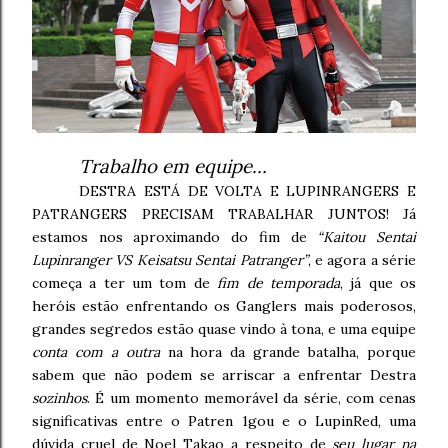
Trabalho em equipe…
DESTRA ESTÁ DE VOLTA E LUPINRANGERS E
PATRANGERS PRECISAM TRABALHAR JUNTOS! Já
estamos nos aproximando do fim de
“Kaitou Sentai
Lupinranger VS Keisatsu Sentai Patranger”
, e agora a série
começa a ter um tom de
fim de temporada
, já que os
heróis estão enfrentando os Ganglers mais poderosos,
grandes segredos estão quase vindo à tona, e uma equipe
conta com a outra
na hora da grande batalha, porque
sabem que não podem se arriscar a enfrentar Destra
sozinhos
. É um momento memorável da série, com cenas
significativas entre o Patren 1gou e o LupinRed, uma
dúvida cruel de Noel Takao a respeito de
seu lugar na