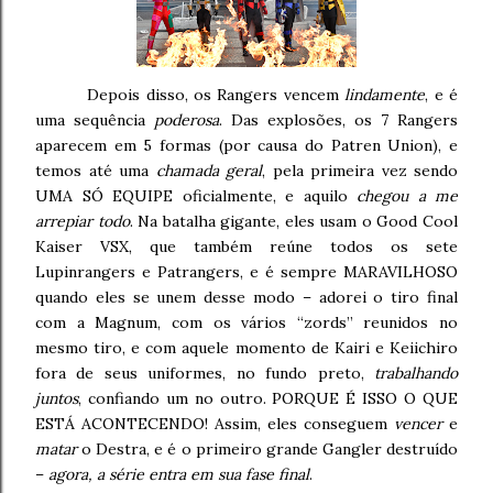
Depois disso, os Rangers vencem
lindamente
, e é
uma sequência
poderosa
. Das explosões, os 7 Rangers
aparecem em 5 formas (por causa do Patren Union), e
temos até uma
chamada geral
, pela primeira vez sendo
UMA SÓ EQUIPE oficialmente, e aquilo
chegou a me
arrepiar todo
. Na batalha gigante, eles usam o Good Cool
Kaiser VSX, que também reúne todos os sete
Lupinrangers e Patrangers, e é sempre MARAVILHOSO
quando eles se unem desse modo – adorei o tiro final
com a Magnum, com os vários “zords” reunidos no
mesmo tiro, e com aquele momento de Kairi e Keiichiro
fora de seus uniformes, no fundo preto,
trabalhando
juntos
, confiando um no outro. PORQUE É ISSO O QUE
ESTÁ ACONTECENDO! Assim, eles conseguem
vencer
e
matar
o Destra, e é o primeiro grande Gangler destruído
–
agora, a série entra em sua fase final
.