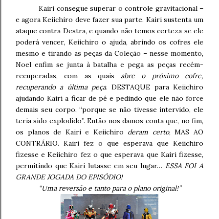
Kairi consegue superar o controle gravitacional –
e agora Keiichiro deve fazer sua parte. Kairi sustenta um
ataque contra Destra, e quando não temos certeza se ele
poderá vencer, Keiichiro o ajuda, abrindo os cofres ele
mesmo e tirando as peças da Coleção – nesse momento,
Noel enfim se junta à batalha e pega as peças recém-
recuperadas, com as quais
abre o próximo cofre,
recuperando a última peça
. DESTAQUE para Keiichiro
ajudando Kairi a ficar de pé e pedindo que ele não force
demais seu corpo, “porque se não tivesse intervido, ele
teria sido explodido”. Então nos damos conta que, no fim,
os planos de Kairi e Keiichiro
deram certo
, MAS AO
CONTRÁRIO. Kairi fez o que esperava que Keiichiro
fizesse e Keiichiro fez o que esperava que Kairi fizesse,
permitindo que Kairi lutasse em seu lugar…
ESSA FOI A
GRANDE JOGADA DO EPISÓDIO!
“Uma reversão e tanto para o plano original!”