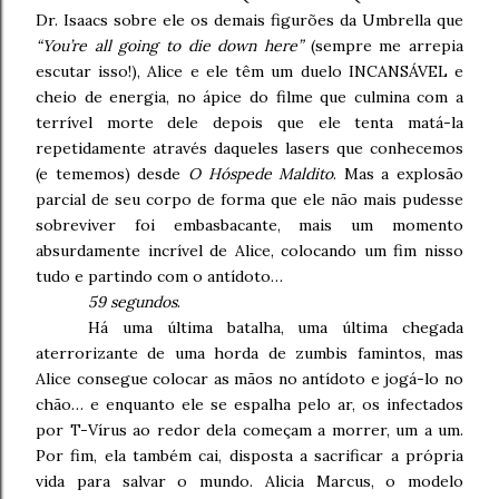
Dr. Isaacs sobre ele os demais figurões da Umbrella que
“You’re all going to die down here”
(sempre me arrepia
escutar isso!), Alice e ele têm um duelo INCANSÁVEL e
cheio de energia, no ápice do filme que culmina com a
terrível morte dele depois que ele tenta matá-la
repetidamente através daqueles lasers que conhecemos
(e tememos) desde
O Hóspede Maldito
. Mas a explosão
parcial de seu corpo de forma que ele não mais pudesse
sobreviver foi embasbacante, mais um momento
absurdamente incrível de Alice, colocando um fim nisso
tudo e partindo com o antídoto…
59 segundos
.
Há uma última batalha, uma última chegada
aterrorizante de uma horda de zumbis famintos, mas
Alice consegue colocar as mãos no antídoto e jogá-lo no
chão… e enquanto ele se espalha pelo ar, os infectados
por T-Vírus ao redor dela começam a morrer, um a um.
Por fim, ela também cai, disposta a sacrificar a própria
vida para salvar o mundo. Alicia Marcus, o modelo