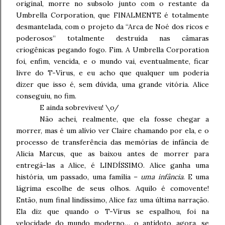
original, morre no subsolo junto com o restante da
Umbrella Corporation, que FINALMENTE é totalmente
desmantelada, com o projeto da “Arca de Noé dos ricos e
poderosos” totalmente destruída nas câmaras
criogênicas pegando fogo. Fim. A Umbrella Corporation
foi, enfim, vencida, e o mundo vai, eventualmente, ficar
livre do T-Vírus, e eu acho que qualquer um poderia
dizer que isso é, sem dúvida, uma grande vitória. Alice
conseguiu, no fim.
E ainda sobreviveu! \o/
Não achei, realmente, que ela fosse chegar a
morrer, mas é um alívio ver Claire chamando por ela, e o
processo de transferência das memórias de infância de
Alicia Marcus, que as baixou antes de morrer para
entregá-las a Alice, é LINDÍSSIMO. Alice ganha uma
história, um passado, uma família –
uma infância
. E uma
lágrima escolhe de seus olhos. Aquilo é comovente!
Então, num final lindíssimo, Alice faz uma última narração.
Ela diz que quando o T-Vírus se espalhou, foi na
velocidade do mundo moderno… o antídoto, agora, se