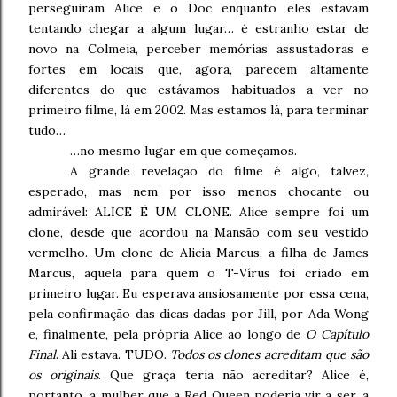
perseguiram Alice e o Doc enquanto eles estavam
tentando chegar a algum lugar… é estranho estar de
novo na Colmeia, perceber memórias assustadoras e
fortes em locais que, agora, parecem altamente
diferentes do que estávamos habituados a ver no
primeiro filme, lá em 2002. Mas estamos lá, para terminar
tudo…
…no mesmo lugar em que começamos.
A grande revelação do filme é algo, talvez,
esperado, mas nem por isso menos chocante ou
admirável: ALICE É UM CLONE. Alice sempre foi um
clone, desde que acordou na Mansão com seu vestido
vermelho. Um clone de Alicia Marcus, a filha de James
Marcus, aquela para quem o T-Vírus foi criado em
primeiro lugar. Eu esperava ansiosamente por essa cena,
pela confirmação das dicas dadas por Jill, por Ada Wong
e, finalmente, pela própria Alice ao longo de
O Capítulo
Final
. Ali estava. TUDO.
Todos os clones acreditam que são
os originais
. Que graça teria não acreditar? Alice é,
portanto, a mulher que a Red Queen poderia vir a ser, a