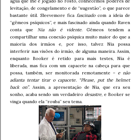
água que lhe é jogado no rosto, conhecemos poderes de
levitação, de congelamento e de “sugestão”, o que parece
bastante útil. Sleevemore fica
fascinado
com a ideia de
“gêmeos psíquicos”, e mais fascinado ainda quando Raven
conta que
Nia não é vidente
. Gêmeos tendem a
compartilhar uma conexão psíquica muito maior do que a
maioria dos irmãos e, por isso, talvez Nia possa
interferir nas visões do irmão, de alguma maneira. Assim,
enquanto Booker é retido para mais testes, Nia é
liberada, mas fica com um capacete na cabeça para que
possa, também, ser monitorada remotamente –
e não
adianta tentar tirar o capacete. “Please, put the helmet
back on”
. Assim, a apresentação de Nia, que era seu
sonho, acaba sendo um verdadeiro
desastre
, e Booker se
vinga quando ela “rouba” seu tema.