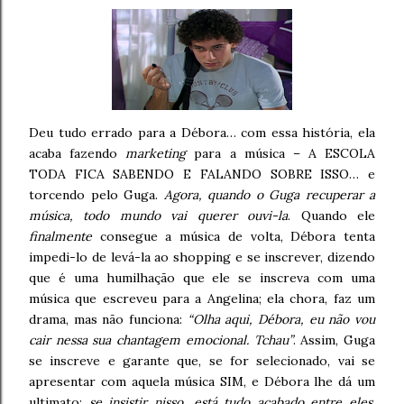
Deu tudo errado para a Débora… com essa história, ela
acaba fazendo
marketing
para a música – A ESCOLA
TODA FICA SABENDO E FALANDO SOBRE ISSO… e
torcendo pelo Guga.
Agora, quando o Guga recuperar a
música, todo mundo vai querer ouvi-la
. Quando ele
finalmente
consegue a música de volta, Débora tenta
impedi-lo de levá-la ao shopping e se inscrever, dizendo
que é uma humilhação que ele se inscreva com uma
música que escreveu para a Angelina; ela chora, faz um
drama, mas não funciona:
“Olha aqui, Débora, eu não vou
cair nessa sua chantagem emocional. Tchau”
. Assim, Guga
se inscreve e garante que, se for selecionado, vai se
apresentar com aquela música SIM, e Débora lhe dá um
ultimato:
se insistir nisso, está tudo acabado entre eles
.