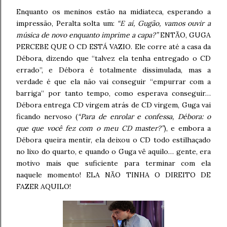
Enquanto os meninos estão na midiateca, esperando a
impressão, Peralta solta um:
“E aí, Gugão, vamos ouvir a
música de novo enquanto imprime a capa?”
ENTÃO, GUGA
PERCEBE QUE O CD ESTÁ VAZIO. Ele corre até a casa da
Débora, dizendo que “talvez ela tenha entregado o CD
errado”, e Débora é totalmente dissimulada, mas a
verdade é que ela não vai conseguir “empurrar com a
barriga” por tanto tempo, como esperava conseguir…
Débora entrega CD virgem atrás de CD virgem, Guga vai
ficando nervoso (
“Para de enrolar e confessa, Débora: o
que que você fez com o meu CD master?”
), e embora a
Débora queira mentir, ela deixou o CD todo estilhaçado
no lixo do quarto, e quando o Guga vê aquilo… gente, era
motivo mais que suficiente para terminar com ela
naquele momento! ELA NÃO TINHA O DIREITO DE
FAZER AQUILO!