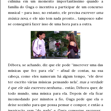
culmina em um momento importantíssimo quando a
família do Guga o incentiva a participar de um concurso
musical – para isso, no entanto, ele precisa
escrever uma
música nova
, e ele não tem nada pronto… tampouco sabe
se conseguirá fazer isso de uma hora para a outra.
Débora, se achando, diz que ele pode “inscrever uma das
músicas que fez para ela” – afinal de contas, na sua
cabeça, como eles namoram há algum tempo, “ele deve
ter escrito várias músicas pensando nela”,
mas a verdade
é que ele não escreveu nenhuma
… então, Débora quer, de
todo mundo, uma música para ela. Depois de ela ficar
incomodando por minutos a fio, Guga pede que ela o
deixe sozinho para que possa pensar e compor, e então a
inspiração vem “do nada” e Guga consegue escrever…