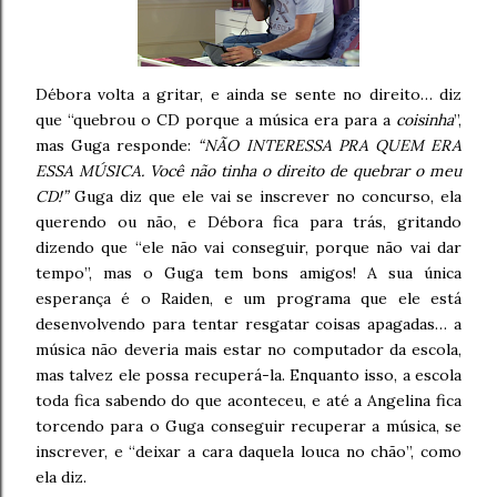
Débora volta a gritar, e ainda se sente no direito… diz
que “quebrou o CD porque a música era para a
coisinha
”,
mas Guga responde:
“NÃO INTERESSA PRA QUEM ERA
ESSA MÚSICA. Você não tinha o direito de quebrar o meu
CD!”
Guga diz que ele vai se inscrever no concurso, ela
querendo ou não, e Débora fica para trás, gritando
dizendo que “ele não vai conseguir, porque não vai dar
tempo”, mas o Guga tem bons amigos! A sua única
esperança é o Raiden, e um programa que ele está
desenvolvendo para tentar resgatar coisas apagadas… a
música não deveria mais estar no computador da escola,
mas talvez ele possa recuperá-la. Enquanto isso, a escola
toda fica sabendo do que aconteceu, e até a Angelina fica
torcendo para o Guga conseguir recuperar a música, se
inscrever, e “deixar a cara daquela louca no chão”, como
ela diz.