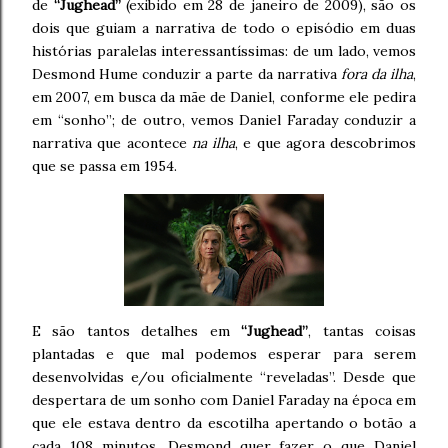
de
“Jughead”
(exibido em 28 de janeiro de 2009), são os
dois que guiam a narrativa de todo o episódio em duas
histórias paralelas interessantíssimas: de um lado, vemos
Desmond Hume conduzir a parte da narrativa
fora da ilha
,
em 2007, em busca da mãe de Daniel, conforme ele pedira
em “sonho”; de outro, vemos Daniel Faraday conduzir a
narrativa que acontece
na ilha
, e que agora descobrimos
que se passa em 1954.
E são tantos detalhes em
“Jughead”
, tantas coisas
plantadas e que mal podemos esperar para serem
desenvolvidas e/ou oficialmente “reveladas”. Desde que
despertara de um sonho com Daniel Faraday na época em
que ele estava dentro da escotilha apertando o botão a
cada 108 minutos, Desmond quer fazer o que Daniel