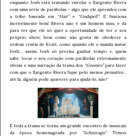
enquanto Josh está tentando enrolar o Sargento Rivera
com uma série de parábolas – algo que ele aprendeu com
a tribo baseada em
“Hair”
e
“Godspell”
. E funciona
incrivelmente bem! Rivera não é um homem mau, e dá
para ver que ele só quer a oportunidade de ter o seu
próprio show, bem como não gosta de obedecer a
ordens cruéis de Kratt, como quando ele o manda matar
Josh… assim, Josh só precisa ganhar tempo e, quem
sabe, tocar o seu coração com parábolas extremamente
óbvias e uma narração da trama dos
“Goonies”
para fazer
com que o Sargento Rivera fique pelo menos
pensativo
…
até lá, alguém pode aparecer para ajudá-lo, não?
E toda a trama se torna um grande encontro de musicais
da época homenageada por
“Schmicago”
. Temos