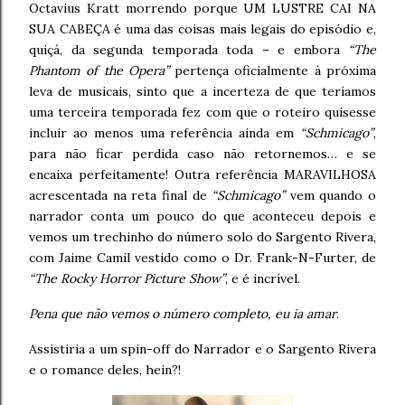
Octavius Kratt morrendo porque UM LUSTRE CAI NA
SUA CABEÇA é uma das coisas mais legais do episódio e,
quiçá, da segunda temporada toda – e embora
“The
Phantom of the Opera”
pertença oficialmente à próxima
leva de musicais, sinto que a incerteza de que teríamos
uma terceira temporada fez com que o roteiro quisesse
incluir ao menos uma referência ainda em
“Schmicago”
,
para não ficar perdida caso não retornemos… e se
encaixa perfeitamente! Outra referência MARAVILHOSA
acrescentada na reta final de
“Schmicago”
vem quando o
narrador conta um pouco do que aconteceu depois e
vemos um trechinho do número solo do Sargento Rivera,
com Jaime Camil vestido como o Dr. Frank-N-Furter, de
“The Rocky Horror Picture Show”
, e é incrível.
Pena que não vemos o número completo, eu ia amar
.
Assistiria a um spin-off do Narrador e o Sargento Rivera
e o romance deles, hein?!