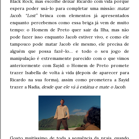
Black Rock, mas escolhe deixar Ricardo com vida porque
espera poder usá-lo para completar uma missão:
matar
Jacob
.
“Lost”
brinca com elementos já apresentados
enquanto percebemos como essa briga já vem de muito
tempo: o Homem de Preto quer sair da Ilha, mas não
pode fazer isso enquanto Jacob estiver vivo, e como ele
tampouco pode matar Jacob ele mesmo, ele precisa de
alguém que possa fazê-lo… e todo o seu jogo de
manipulação é extremamente parecido com o que vimos
anteriormente com Sayid: o Homem de Preto promete
trazer Isabella de volta à vida (depois de aparecer para
Ricardo na sua forma), assim como prometera a Sayid
trazer a Nadia,
desde que ele vá à estátua e mate o Jacob
.
Gosto muitíssimo de toda a sequência da praia, quando