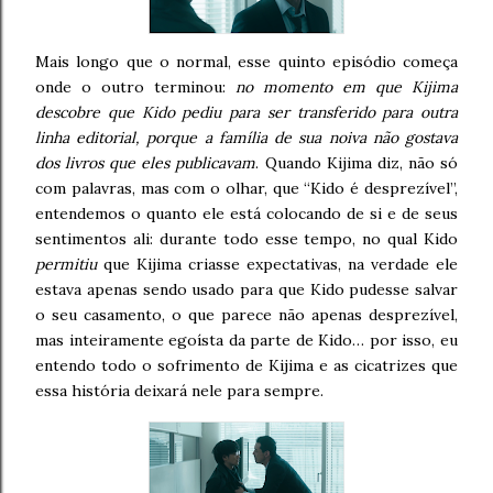
Mais longo que o normal, esse quinto episódio começa
onde o outro terminou:
no momento em que Kijima
descobre que Kido pediu para ser transferido para outra
linha editorial, porque a família de sua noiva não gostava
dos livros que eles publicavam
. Quando Kijima diz, não só
com palavras, mas com o olhar, que “Kido é desprezível”,
entendemos o quanto ele está colocando de si e de seus
sentimentos ali: durante todo esse tempo, no qual Kido
permitiu
que Kijima criasse expectativas, na verdade ele
estava apenas sendo usado para que Kido pudesse salvar
o seu casamento, o que parece não apenas desprezível,
mas inteiramente egoísta da parte de Kido… por isso, eu
entendo todo o sofrimento de Kijima e as cicatrizes que
essa história deixará nele para sempre.