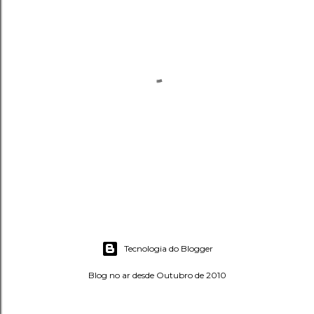
P
o
s
Tecnologia do Blogger
t
a
Blog no ar desde Outubro de 2010
r
u