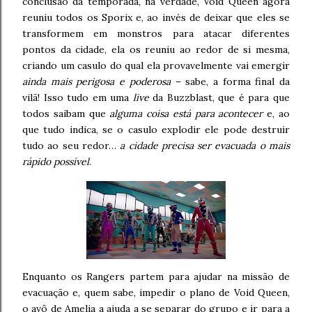
conclusão da temporada, na verdade, Void Queen agora
reuniu todos os Sporix e, ao invés de deixar que eles se
transformem em monstros para atacar diferentes
pontos da cidade, ela os reuniu ao redor de si mesma,
criando um casulo do qual ela provavelmente vai emergir
ainda mais perigosa e poderosa
– sabe, a forma final da
vilã! Isso tudo em uma
live
da Buzzblast, que é para que
todos saibam que
alguma coisa está para acontecer
e, ao
que tudo indica, se o casulo explodir ele pode destruir
tudo ao seu redor…
a cidade precisa ser evacuada o mais
rápido possível
.
Enquanto os Rangers partem para ajudar na missão de
evacuação e, quem sabe, impedir o plano de Void Queen,
o avô de Amelia a ajuda a se separar do grupo e ir para a