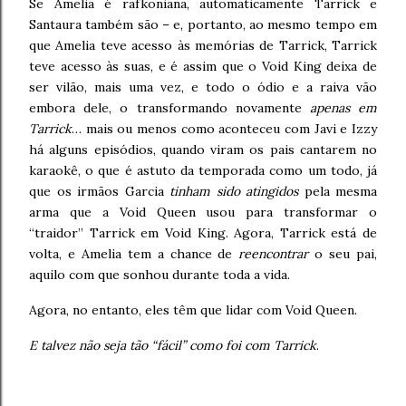
Se Amelia é rafkoniana, automaticamente Tarrick e
Santaura também são – e, portanto, ao mesmo tempo em
que Amelia teve acesso às memórias de Tarrick, Tarrick
teve acesso às suas, e é assim que o Void King deixa de
ser vilão, mais uma vez, e todo o ódio e a raiva vão
embora dele, o transformando novamente
apenas em
Tarrick
… mais ou menos como aconteceu com Javi e Izzy
há alguns episódios, quando viram os pais cantarem no
karaokê, o que é astuto da temporada como um todo, já
que os irmãos Garcia
tinham sido atingidos
pela mesma
arma que a Void Queen usou para transformar o
“traidor” Tarrick em Void King. Agora, Tarrick está de
volta, e Amelia tem a chance de
reencontrar
o seu pai,
aquilo com que sonhou durante toda a vida.
Agora, no entanto, eles têm que lidar com Void Queen.
E talvez não seja tão “fácil” como foi com Tarrick
.