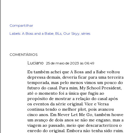
Compartilhar
Labels:
A Boss and a Babe
BLs
Our Skyy
séries
COMENTÁRIOS
Luciano
25 de maio de 2023 às 06:49
Eu também achei que A Boss and a Babe voltou
depressa demais, deveria ficar para uma terceira
temporada, mas pelo menos vimos um pouco do
futuro do casal. Para mim, My School President,
até o momento foi a única que fugiu ao
propósito de mostrar a relação do casal após
os eventos da série original. Vice e Versa
continua tendo o melhor plot, pois avancou
cinco anos. Em Never Let Me Go, também houve
um avanço de dois anos se não me engano, mas a
viagem ao passado, meio que descaracterizou o
enredo do original. Embora não tenha sido ruim.