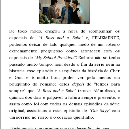
De todo modo, chegou a hora de acompanhar os
especiais de
“A Boss and a Babe”
e, FELIZMENTE,
podemos deixar de lado qualquer medo de um roteiro
extremamente preguiçoso como aconteceu com os
especiais de
“My School President”
. Embora não se tenha
passado muito tempo, nem desde o fim da série nem na
história, esse episódio é a sequência da história de Cher
e Gun, e é muito bom poder ver pelo menos um
pouquinho do romance deles
depois
do “felizes para
sempre” que
“A Boss and a Babe”
trouxe. Além disso, a
química dos dois é palpável, a fofura sempre presente, e
assim como foi com todos os demais episódios da série
original, assistimos a esse episódio de
“Our Skyy”
com
um sorriso no rosto e o coração quentinho.
Triste pensar que teremos que nos despedir… de novo
.