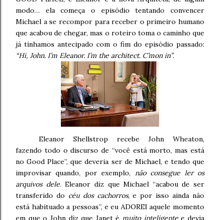
modo… ela começa o episódio tentando convencer
Michael a se recompor para receber o primeiro humano
que acabou de chegar, mas o roteiro toma o caminho que
já tínhamos antecipado com o fim do episódio passado:
“Hi, John. I’m Eleanor. I’m the architect. C’mon in”
.
Eleanor Shellstrop recebe John Wheaton,
fazendo todo o discurso de “você está morto, mas está
no Good Place”, que deveria ser de Michael, e tendo que
improvisar quando, por exemplo,
não consegue ler os
arquivos dele
. Eleanor diz que Michael “acabou de ser
transferido do
céu dos cachorros
, e por isso ainda não
está habituado a pessoas”, e eu ADOREI aquele momento
em que o John diz que Janet é
muito inteligente
e devia