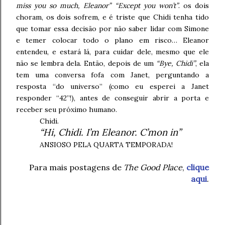
miss you so much, Eleanor” “Except you won’t”
. os dois
choram, os dois sofrem, e é triste que Chidi tenha tido
que tomar essa decisão por não saber lidar com Simone
e temer colocar todo o plano em risco… Eleanor
entendeu, e estará lá, para cuidar dele, mesmo que ele
não se lembra dela. Então, depois de um
“Bye, Chidi”
, ela
tem uma conversa fofa com Janet, perguntando a
resposta “do universo” (como eu esperei a Janet
responder “42”!), antes de conseguir abrir a porta e
receber seu próximo humano.
Chidi.
“Hi, Chidi. I’m Eleanor. C’mon in”
ANSIOSO PELA QUARTA TEMPORADA!
Para mais postagens de
The Good Place
,
clique
aqui
.