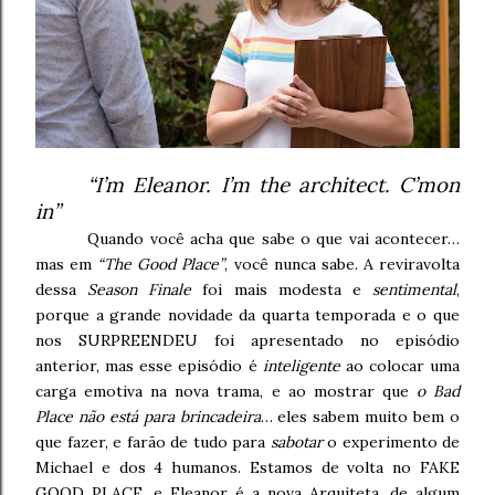
“I’m Eleanor. I’m the architect. C’mon
in”
Quando você acha que sabe o que vai acontecer…
mas em
“The Good Place”
, você nunca sabe. A reviravolta
dessa
Season Finale
foi mais modesta e
sentimental
,
porque a grande novidade da quarta temporada e o que
nos SURPREENDEU foi apresentado no episódio
anterior, mas esse episódio é
inteligente
ao colocar uma
carga emotiva na nova trama, e ao mostrar que
o Bad
Place não está para brincadeira
… eles sabem muito bem o
que fazer, e farão de tudo para
sabotar
o experimento de
Michael e dos 4 humanos. Estamos de volta no FAKE
GOOD PLACE, e Eleanor é a nova Arquiteta, de algum