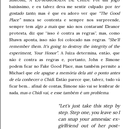
SIMONE, A EX-NAMORADA DE CHIDI! Foi um jogo
baixíssimo, e eu talvez deva me sentir culpado por
ter
gostado tanto
, mas é que eu adoro ver que
“The Good
Place”
nunca se contenta e sempre nos surpreende,
sempre tem
algo a mais
que não nos contaram! Eleanor
protesta, diz que “isso é contra as regras”, mas, como
Shawn aponta, isso não foi colocado nas regras.
“She'll
remember them. It's going to destroy the integrity of the
experiment, Your Honor”
.
A Juíza determina, então, que
não é contra as regras e, portanto, John e Simone
podem ficar no Fake Good Place, mas também permite a
Michael que
ele apague a memória dela até o ponto antes
de ela conhecer o Chidi
. Então parece que, talvez, tudo vá
ficar bem… afinal de contas, Simone não vai se lembrar de
nada,
mas o Chidi vai, e esse também é um problema
.
“Let's just take this step by
step. Step one, you leave so I
can snap your amnesiac ex-
girlfriend out of her post-