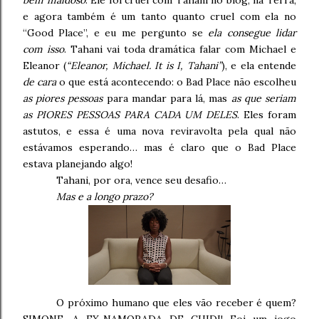
bem maldoso
. Ele foi cruel com Tahani no blog, na Terra,
e agora também é um tanto quanto cruel com ela no
“Good Place”, e eu me pergunto se
ela consegue lidar
com isso
. Tahani vai toda dramática falar com Michael e
Eleanor (
“Eleanor, Michael. It is I, Tahani”
), e ela entende
de cara
o que está acontecendo: o Bad Place não escolheu
as piores pessoas
para mandar para lá, mas
as que seriam
as PIORES PESSOAS PARA CADA UM DELES
. Eles foram
astutos, e essa é uma nova reviravolta pela qual não
estávamos esperando… mas é claro que o Bad Place
estava planejando algo!
Tahani, por ora, vence seu desafio…
Mas e a longo prazo?
O próximo humano que eles vão receber é quem?