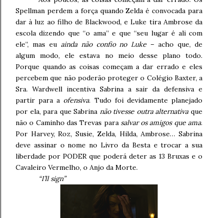
Spellman perdem a força quando Zelda é convocada para
dar à luz ao filho de Blackwood, e Luke tira Ambrose da
escola dizendo que “o ama” e que “seu lugar é ali com
ele”, mas eu
ainda não confio no Luke
– acho que, de
algum modo, ele estava no meio desse plano todo.
Porque quando as coisas começam a dar errado e eles
percebem que não poderão proteger o Colégio Baxter, a
Sra. Wardwell incentiva Sabrina a sair da defensiva e
partir para a
ofensiva
. Tudo foi devidamente planejado
por ela, para que Sabrina
não tivesse outra alternativa
que
não o Caminho das Trevas para
salvar os amigos que ama
.
Por Harvey, Roz, Susie, Zelda, Hilda, Ambrose… Sabrina
deve assinar o nome no Livro da Besta e trocar a sua
liberdade por PODER que poderá deter as 13 Bruxas e o
Cavaleiro Vermelho, o Anjo da Morte.
“I’ll sign”