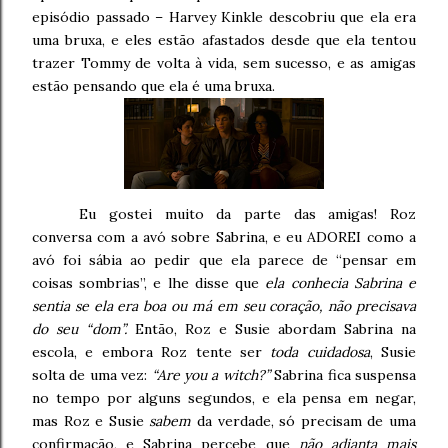
episódio passado – Harvey Kinkle descobriu que ela era
uma bruxa, e eles estão afastados desde que ela tentou
trazer Tommy de volta à vida, sem sucesso, e as amigas
estão pensando que ela é uma bruxa.
Eu gostei muito da parte das amigas! Roz
conversa com a avó sobre Sabrina, e eu ADOREI como a
avó foi sábia ao pedir que ela parece de “pensar em
coisas sombrias”, e lhe disse que
ela conhecia Sabrina e
sentia se ela era boa ou má em seu coração, não precisava
do seu “dom”.
Então, Roz e Susie abordam Sabrina na
escola, e embora Roz tente ser
toda cuidadosa
, Susie
solta de uma vez:
“Are you a witch?”
Sabrina fica suspensa
no tempo por alguns segundos, e ela pensa em negar,
mas Roz e Susie
sabem
da verdade, só precisam de uma
confirmação, e Sabrina percebe que
não adianta mais