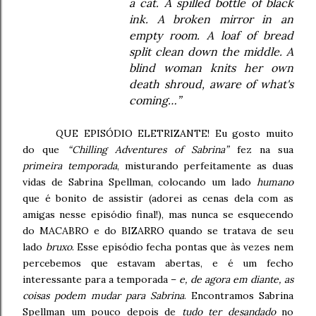
a cat. A spilled bottle of black
ink. A broken mirror in an
empty room. A loaf of bread
split clean down the middle. A
blind woman knits her own
death shroud, aware of what's
coming…”
QUE EPISÓDIO ELETRIZANTE!
Eu gosto muito
do que
“Chilling Adventures of Sabrina”
fez na sua
primeira temporada
, misturando perfeitamente as duas
vidas de Sabrina Spellman, colocando um lado
humano
que é bonito de assistir (adorei as cenas dela com as
amigas nesse episódio final!), mas nunca se esquecendo
do MACABRO e do BIZARRO quando se tratava de seu
lado
bruxo
. Esse episódio fecha pontas que às vezes nem
percebemos que estavam abertas, e é um fecho
interessante para a temporada –
e, de agora em diante, as
coisas podem mudar para Sabrina
. Encontramos Sabrina
Spellman um pouco depois de
tudo ter desandado
no