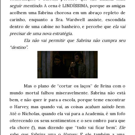
seguir mentindo
. A cena é LINDÍSSIMA, porque as amigas
acolhem uma Sabrina chorosa em um abraço repleto de
carinho, enquanto a Sra. Wardwell assiste, escondida
dentro de uma cabine no banheiro, e percebe que
ela vai
precisar de uma nova estratégia.
Ela não vai permitir que Sabrina não cumpra seu
“destino”
.
Mas o plano de “cortar os laços” de Brina com o
mundo mortal falhou miseravelmente. Sabrina não está
bem, e não quer ir para a escola, porque teme encontrar
o Harvey, mas quando vai, as coisas
acabam saindo bem
.
Até o Nicholas, quando ela vai para a Academia, é um fofo
oferecendo os seus sentimentos e o seu ombro para que
ela chore (!), mas dizendo que “tudo vai ficar bem”.
Ele
sabe que Sabrina ama o Harvey
. E ele também a ama.