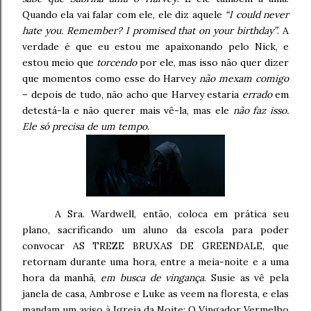
Quando ela vai falar com ele, ele diz aquele
“I could never
hate you. Remember? I promised that on your birthday”
. A
verdade é que eu estou me apaixonando pelo Nick, e
estou meio que
torcendo
por ele, mas isso não quer dizer
que momentos como esse do Harvey
não mexam comigo
– depois de tudo, não acho que Harvey estaria
errado
em
detestá-la e não querer mais vê-la, mas ele
não faz isso.
Ele só precisa de um tempo
.
A Sra. Wardwell, então, coloca em prática seu
plano, sacrificando um aluno da escola para poder
convocar AS TREZE BRUXAS DE GREENDALE, que
retornam durante uma hora, entre a meia-noite e a uma
hora da manhã,
em busca de vingança
. Susie as vê pela
janela de casa, Ambrose e Luke as veem na floresta, e elas
mandam um aviso à Igreja da Noite: O Vingador Vermelho