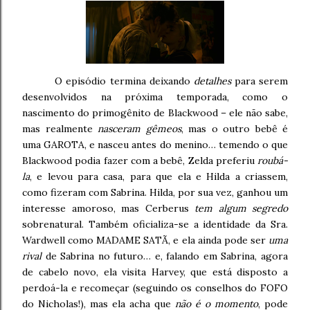
O episódio termina deixando
detalhes
para serem
desenvolvidos na próxima temporada, como o
nascimento do primogênito de Blackwood – ele não sabe,
mas realmente
nasceram gêmeos
, mas o outro bebê é
uma GAROTA, e nasceu antes do menino… temendo o que
Blackwood podia fazer com a bebê, Zelda preferiu
roubá-
la
, e levou para casa, para que ela e Hilda a criassem,
como fizeram com Sabrina. Hilda, por sua vez, ganhou um
interesse amoroso, mas Cerberus
tem algum segredo
sobrenatural. Também oficializa-se a identidade da Sra.
Wardwell como MADAME SATÃ, e ela ainda pode ser
uma
rival
de Sabrina no futuro… e, falando em Sabrina, agora
de cabelo novo, ela visita Harvey, que está disposto a
perdoá-la e recomeçar (seguindo os conselhos do FOFO
do Nicholas!), mas ela acha que
não é o momento
, pode