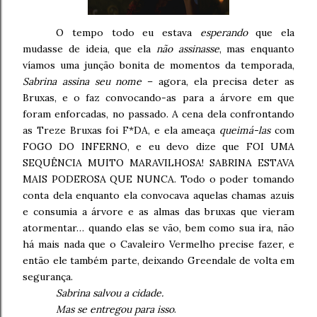
O tempo todo eu estava
esperando
que ela
mudasse de ideia, que ela
não assinasse
, mas enquanto
víamos uma junção bonita de momentos da temporada,
Sabrina assina seu nome
– agora, ela precisa deter as
Bruxas, e o faz convocando-as para a árvore em que
foram enforcadas, no passado. A cena dela confrontando
as Treze Bruxas foi F*DA, e ela ameaça
queimá-las
com
FOGO DO INFERNO, e eu devo dize que FOI UMA
SEQUÊNCIA MUITO MARAVILHOSA! SABRINA ESTAVA
MAIS PODEROSA QUE NUNCA. Todo o poder tomando
conta dela enquanto ela convocava aquelas chamas azuis
e consumia a árvore e as almas das bruxas que vieram
atormentar… quando elas se vão, bem como sua ira, não
há mais nada que o Cavaleiro Vermelho precise fazer, e
então ele também parte, deixando Greendale de volta em
segurança.
Sabrina salvou a cidade.
Mas se entregou para isso
.