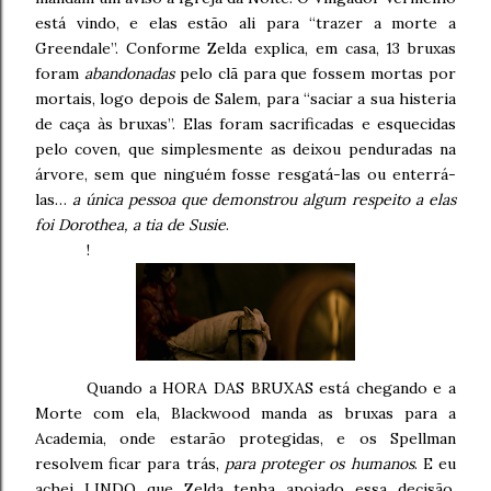
está vindo, e elas estão ali para “trazer a morte a
Greendale”. Conforme Zelda explica, em casa, 13 bruxas
foram
abandonadas
pelo clã para que fossem mortas por
mortais, logo depois de Salem, para “saciar a sua histeria
de caça às bruxas”. Elas foram sacrificadas e esquecidas
pelo coven, que simplesmente as deixou penduradas na
árvore, sem que ninguém fosse resgatá-las ou enterrá-
las…
a única pessoa que demonstrou algum respeito a elas
foi Dorothea, a tia de Susie
.
!
Quando a HORA DAS BRUXAS está chegando e a
Morte com ela, Blackwood manda as bruxas para a
Academia, onde estarão protegidas, e os Spellman
resolvem ficar para trás,
para proteger os humanos
. E eu
achei LINDO que Zelda tenha apoiado essa decisão.