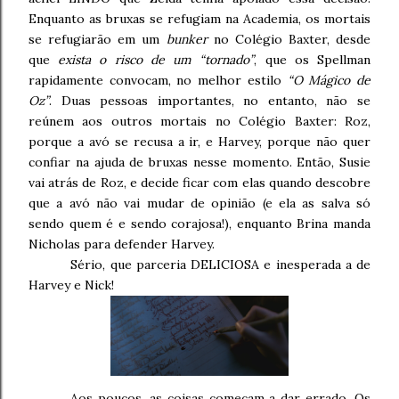
Enquanto as bruxas se refugiam na Academia, os mortais
se refugiarão em um
bunker
no Colégio Baxter, desde
que
exista o risco de um “tornado”
, que os Spellman
rapidamente convocam, no melhor estilo
“O Mágico de
Oz”
. Duas pessoas importantes, no entanto, não se
reúnem aos outros mortais no Colégio Baxter: Roz,
porque a avó se recusa a ir, e Harvey, porque não quer
confiar na ajuda de bruxas nesse momento. Então, Susie
vai atrás de Roz, e decide ficar com elas quando descobre
que a avó não vai mudar de opinião (e ela as salva só
sendo quem é e sendo corajosa!), enquanto Brina manda
Nicholas para defender Harvey.
Sério, que parceria DELICIOSA e inesperada a de
Harvey e Nick!
Aos poucos, as coisas começam a dar errado. Os