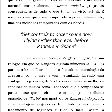
que, ao fim de grandes arcos, as coisas não “voltavam ao
normal”, mas realmente
estavam mudadas
graças às
consequências de tudo o que tínhamos visto até ali. E
isso faz com que essa temporada seja, definitivamente,
uma das melhores temporadas com os heróis.
“Set controls to outer space now
Flying higher than ever before
Rangers in Space”
O morfador de
“Power Rangers in Space”
é um
relógio em que os Rangers digitam números (3 – 3 – 5)
para morfarem. Esse elemento é usado na introdução da
abertura, com a mesma voz mecanizada fazendo uma
contagem regressiva, de 5 a 1, e essa é uma das melhores
escolhas da música-tema… acontece que a temporada se
passa quase que inteiramente no espaço, e o último
episódio de
“Turbo”
nos mostrou os Rangers
indo para lá
,
e a contagem regressiva tem tudo a ver com o
lançamento de foguetes e tudo o mais… assim, a