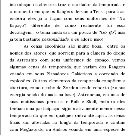
introdução da abertura traz o morfador da temporada, e
o momento em que os Rangers deixam a Terra para trás,
embora eles já o façam com seus uniformes de “No
Espaço”, diferente de como realmente foi essa
decolagem… o tema ainda usa um pouco de
“Go, go”
, mas
já tem bastante
personalidade
, e eu adoro isso!
As cenas escolhidas são muito boas… entre os
nomes dos atores, que sorriem para a câmera do deque
da Astroship com seus uniformes do espaço, vemos
algumas cenas da temporada, que variam dos Rangers
voando em seus Planadores Galácticos a correndo de
explosões. Outros elementos da temporada compõem a
abertura, como o tubo de Zordon sendo coberto (e a sua
energia sendo drenada na base), Astronema, em uma de
suas muitíssimas perucas, e Bulk e Skull, embora eles
tenham uma participação significativamente menor nessa
temporada do que em qualquer outra até aqui… as cenas
finais são alteradas ao longo da temporada, e contam
com Megazords, ou Andros voando em uma espécie de