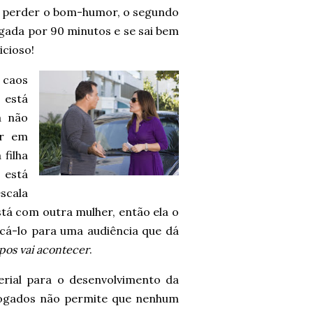
m perder o bom-humor, o segundo
ada por 90 minutos e se sai bem
icioso!
 caos
e está
a não
ar em
filha
o está
scala
stá com outra mulher, então ela o
ocá-lo para uma audiência que dá
rpos vai acontecer
.
erial para o desenvolvimento da
vogados não permite que nenhum