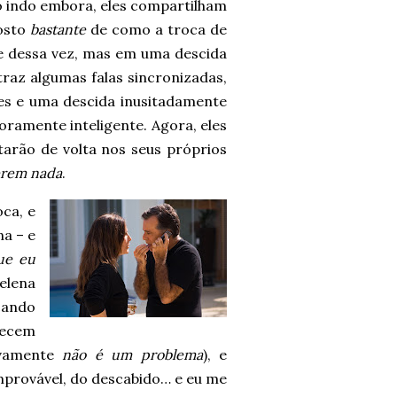
ão indo embora, eles compartilham
gosto
bastante
de como a troca de
e dessa vez, mas em uma descida
raz algumas falas sincronizadas,
es e uma descida inusitadamente
oramente inteligente. Agora, eles
arão de volta nos seus próprios
zerem nada
.
oca, e
a – e
ue eu
elena
cando
recem
ivamente
não é um problema
), e
improvável, do descabido… e eu me