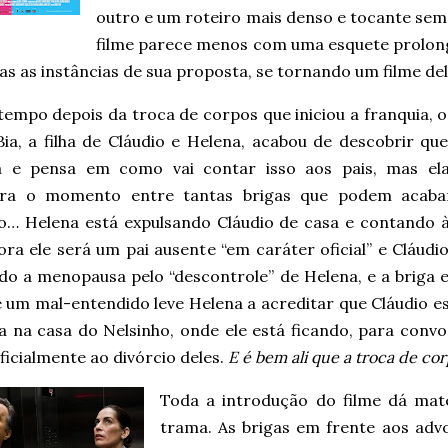
outro e um roteiro mais denso e tocante se
filme parece menos com uma esquete prolong
s as instâncias de sua proposta, se tornando um filme del
empo depois da troca de corpos que iniciou a franquia, o
Bia, a filha de Cláudio e Helena, acabou de descobrir qu
a e pensa em como vai contar isso aos pais, mas el
tra o momento entre tantas brigas que podem acab
io… Helena está expulsando Cláudio de casa e contando à 
ra ele será um pai ausente “em caráter oficial” e Cláudi
do a menopausa pelo “descontrole” de Helena, e a briga e
e um mal-entendido leve Helena a acreditar que Cláudio e
a na casa do Nelsinho, onde ele está ficando, para conv
oficialmente ao divórcio deles.
E é bem ali que a troca de co
Toda a introdução do filme dá mat
trama. As brigas em frente aos ad