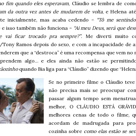
ao fim quando eles esperavam
, Cláudio se lembra de co
ram da outra vez antes de mudarem de volta
, e Helena at
nte inicialmente, mas acaba cedendo –
“Tô me sentind
 e isso também não funciona –
“Ai meu Deus, será que des
e vai ficar trocado pra sempre?”
. Me diverti muito 
/Tony Ramos depois do sexo, e com a incapacidade de 
enderem que a “destroca” é uma recompensa que vem no
prendem algo… e eles ainda não estão se permitindo
ãozinho
quando Bia liga para “Cláudio” dizendo que “Helen
Se no primeiro filme o Cláudio tev
não precisa mais se preocupar com
passar algum tempo sem menstru
melhor, O CLÁUDIO ESTÁ GRÁVID
melhores cenas de todo o filme, q
acordam de madrugada para pro
cozinha sobre
como elas estão se se