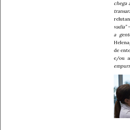
chega 
transa
reluta
vadia”
–
a gent
Helena
de ent
e/ou a
empurr