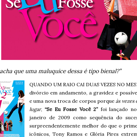
acha que uma maluquice dessa é tipo bienal?”
QUANDO UM RAIO CAI DUAS VEZES NO MESM
divórcio em andamento, a gravidez e possíve
e uma nova troca de corpos porque
às vezes 
lugar
,
“Se Eu Fosse Você 2”
foi lançado n
janeiro de 2009 como sequência do suc
surpreendentemente melhor do que o prim
icônicos, Tony Ramos e Glória Pires extr