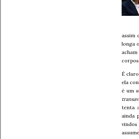
assim 
longa 
acham 
corpos 
É claro
ela con
é um s
transa
tenta 
ainda 
vindo
assume