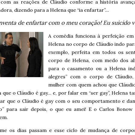
i com as reações de Cláudio conforme a história avanç
dora, dizendo para a Helena que “ia enfartar”…
nventa de enfartar com o meu coração! Eu suicido v
A comédia funciona à perfeição em
Helena no corpo de Cláudio indo para
exemplo, perfeita em todos os sen
corpo de Helena, com medo dos alf
para o casamento ou a Helena in
alegres” com o corpo de Cláudio, 
mulher com quem achou que Cláudio 
 que o Cláudio é gay… e, por falar em “ser gay”, Helena 
tar que o Cláudio é gay com o seu comportamento e danç
io” para sair depois, o que eu amei! E o Carlos Bonow e
em.
me os dias passam e esse ciclo de mudança de corp