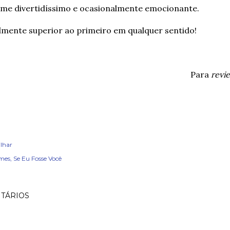
ilme divertidíssimo e ocasionalmente emocionante.
lmente superior ao primeiro em qualquer sentido!
Para
revi
lhar
lmes
Se Eu Fosse Você
TÁRIOS