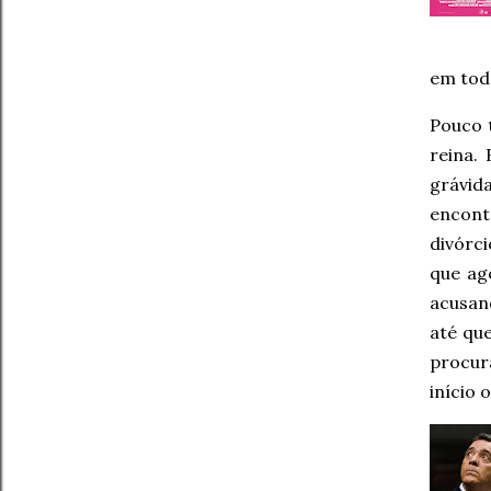
em toda
Pouco t
reina. 
grávid
encon
divórc
que ago
acusan
até qu
procur
início 