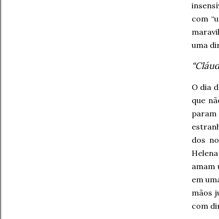
insens
com “u
maravi
uma di
“Cláud
O dia 
que nã
param 
estran
dos no
Helena
amam u
em uma 
mãos j
com dir