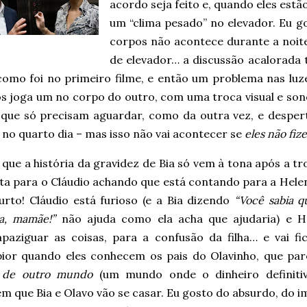
acordo seja feito e, quando eles est
um “clima pesado” no elevador. Eu 
corpos não acontece durante a noit
de elevador… a discussão acalorada t
como foi no primeiro filme, e então um problema nas luz
os joga um no corpo do outro, com uma troca visual e son
que só precisam aguardar, como da outra vez, e despert
no quarto dia – mas isso não vai acontecer se
eles não fi
 que a história da gravidez de Bia só vem à tona após a tr
ta para o Cláudio achando que está contando para a Helen
urto! Cláudio está furioso (e a Bia dizendo
“Você sabia q
va, mamãe!”
não ajuda como ela acha que ajudaria) e H
apaziguar as coisas, para a confusão da filha… e vai fi
pior quando eles conhecem os pais do Olavinho, que pa
s
de outro mundo
(um mundo onde o dinheiro definit
m que Bia e Olavo vão se casar. Eu gosto do absurdo, do 