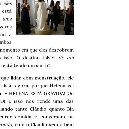
mo
eles
é está
o uma
sa vez
com a
ambos
 momento em que eles descobrem
 isso. O destino talvez
dê um
a está tendo um surto”.
e que lidar com menstruação, ele
 isso agora, porque Helena vai
ar – HELENA ESTÁ GRÁVIDA! Ou
O! E isso nos rende uma das
uando tanto Cláudio quanto Bia
curar comida e conversam na
ntindo
, com o Cláudio sendo bem