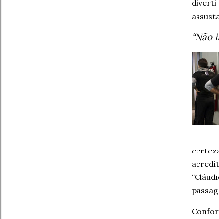
divert
assusta
“Não i
certeza
acredi
“Cláud
passag
Confor