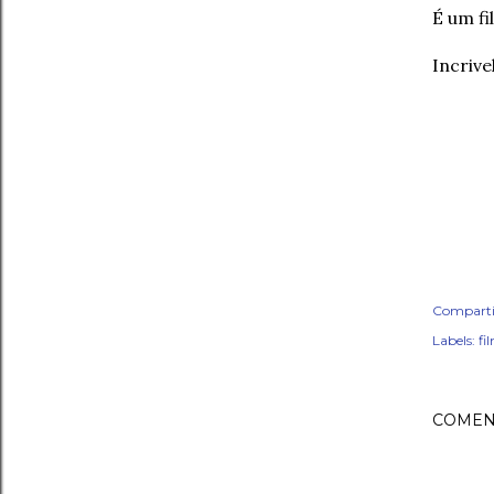
É um f
Incrive
Comparti
Labels:
fi
COMEN