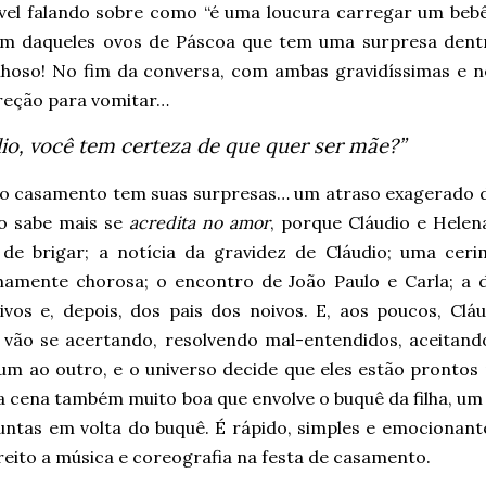
ível falando sobre como “é uma loucura carregar um bebê
m daqueles ovos de Páscoa que tem uma surpresa dent
lhoso! No fim da conversa, com ambas gravidíssimas e 
reção para vomitar…
io, você tem certeza de que quer ser mãe?”
do casamento tem suas surpresas… um atraso exagerado d
o sabe mais se
acredita no amor
, porque Cláudio e Helen
de brigar; a notícia da gravidez de Cláudio; uma ceri
hamente chorosa; o encontro de João Paulo e Carla; a 
ivos e, depois, dos pais dos noivos. E, aos poucos, Cláu
 vão se acertando, resolvendo mal-entendidos, aceitand
m ao outro, e o universo decide que eles estão prontos 
cena também muito boa que envolve o buquê da filha, um l
untas em volta do buquê. É rápido, simples e emocionant
eito a música e coreografia na festa de casamento.