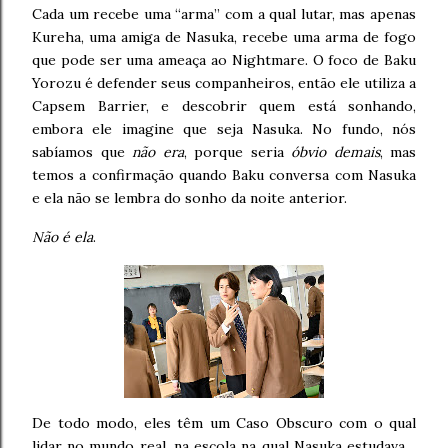
Cada um recebe uma “arma” com a qual lutar, mas apenas
Kureha, uma amiga de Nasuka, recebe uma arma de fogo
que pode ser uma ameaça ao Nightmare. O foco de Baku
Yorozu é defender seus companheiros, então ele utiliza a
Capsem Barrier, e descobrir quem está sonhando,
embora ele imagine que seja Nasuka. No fundo, nós
sabíamos que
não era
, porque seria
óbvio demais
, mas
temos a confirmação quando Baku conversa com Nasuka
e ela não se lembra do sonho da noite anterior.
Não é ela
.
De todo modo, eles têm um Caso Obscuro com o qual
lidar no mundo real, na escola na qual Nasuka estudava…