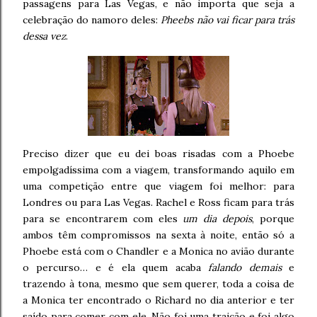
passagens para Las Vegas, e não importa que seja a
celebração do namoro deles:
Pheebs não vai ficar para trás
dessa vez
.
Preciso dizer que eu dei boas risadas com a Phoebe
empolgadíssima com a viagem, transformando aquilo em
uma competição entre que viagem foi melhor: para
Londres ou para Las Vegas. Rachel e Ross ficam para trás
para se encontrarem com eles
um dia depois
, porque
ambos têm compromissos na sexta à noite, então só a
Phoebe está com o Chandler e a Monica no avião durante
o percurso… e é ela quem acaba
falando demais
e
trazendo à tona, mesmo que sem querer, toda a coisa de
a Monica ter encontrado o Richard no dia anterior e ter
saído para comer com ele. Não foi uma traição e foi algo