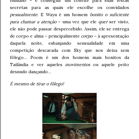
humano – e conseguir um convite para suas festas
secretas para as quais ele escolhe os convidados
pessoalmente
. E Wayu é um homem
bonito o suficiente
para chamar a atenção
– uma vez que ele
quer
ser visto,
ele não pode passar despercebido. Assim, ele se entrega
de corpo e alma – principalmente
corpo
– à apresentação
daquela noite, esbanjando sensualidade em uma
competição descarada com Sky que nos deixa sem
fôlego… Poom é um dos homens mais bonitos da
Tailândia e ver aqueles
movimentos
ou aquele peito
desnudo dançando…
É mesmo de tirar o fôlego!