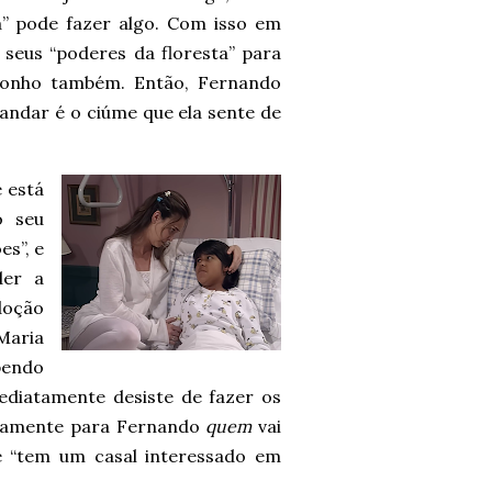
a” pode fazer algo. Com isso em
seus “poderes da floresta” para
sonho também. Então, Fernando
 andar é o ciúme que ela sente de
 está
o seu
es”, e
der a
doção
Maria
bendo
ediatamente desiste de fazer os
rtamente para Fernando
quem
vai
 “tem um casal interessado em