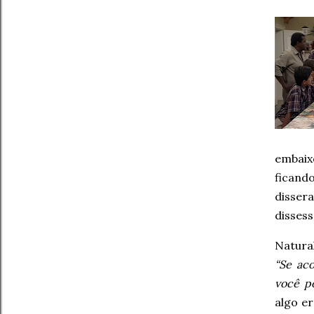
embaix
ficand
disser
disses
Natura
“Se ac
você po
algo er