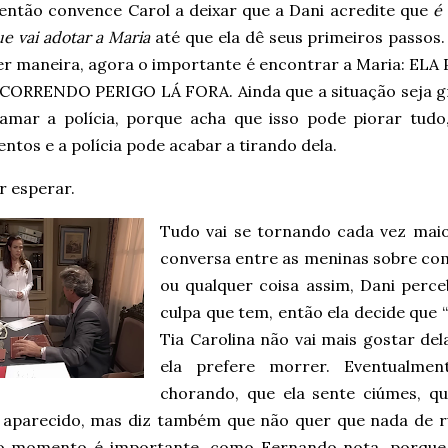
 então convence Carol a deixar que a Dani acredite que
é
ue vai adotar a Maria
até que ela dê seus primeiros passos.
er maneira, agora o importante é encontrar a Maria: ELA
CORRENDO PERIGO LÁ FORA. Ainda que a situação seja gra
amar a polícia, porque acha que isso pode piorar tud
tos e a polícia pode acabar a tirando dela.
r esperar.
Tudo vai se tornando cada vez mai
conversa entre as meninas sobre c
ou qualquer coisa assim, Dani perce
culpa que tem, então ela decide que 
Tia Carolina não vai mais gostar dela
ela prefere morrer. Eventualmen
chorando, que ela sente ciúmes, q
e aparecido, mas diz também que não quer que nada de 
o momento é importante, como Fernando nota, porqu