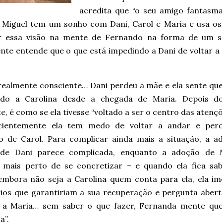
acredita que “o seu amigo fantasm
 Miguel tem um sonho com Dani, Carol e Maria e usa os 
r essa visão na mente de Fernando na forma de um 
ente entende que o que está impedindo a Dani de voltar a
realmente consciente… Dani perdeu a mãe e ela sente que
do a Carolina desde a chegada de Maria. Depois d
e, é como se ela tivesse “voltado a ser o centro das atençõ
cientemente ela tem medo de voltar a andar e per
o de Carol. Para complicar ainda mais a situação, a a
l de Dani parece complicada, enquanto a adoção de 
 mais perto de se concretizar – e quando ela fica sa
 embora não seja a Carolina quem conta para ela, ela im
cios que garantiriam a sua recuperação e pergunta abe
 a Maria… sem saber o que fazer, Fernanda mente que
a”.