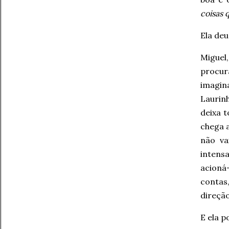
coisas 
Ela deu
Miguel
procur
imagin
Laurinh
deixa t
chega a
não va
intens
acioná
contas
direçã
E ela p