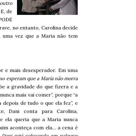
 outro
 E, de
 PODE
ve, no entanto, Carolina decide
o, uma vez que a Maria não tem
or e mais desesperador. Em uma
omo
esperam que a Maria não morra
be a gravidade do que fizera e a
“nunca mais vai comer”, porque “a
 depois de tudo o que ela fez”, e
te, Dani conta para Carolina,
ue ela queria que a Maria nunca
ruim aconteça com ela… a cena é
e
Dani está colocando em palavras