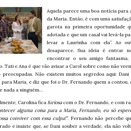
Aquela parece uma boa notícia para a 
da Maria. Então, é com uma satisfaçã
garota na primeira oportunidade q
adotada e que um casal vai levá-la p
levar a Laurinha com ela”. Ao ou
desaparece. Sua ideia é entrar n
encontrar o seu amigo fantasma,
o. Tati e Ana é que vão avisar a Carol sobre como não ve
o preocupadas. Não existem muitos segredos aqui: Dani 
a para Maria, e diz que foi o Dr. Fernando quem a contou
se nada a ninguém…
lmente, Carolina fica
furiosa
com o Dr. Fernando, e com ra
ontecer alguma coisa para a Maria, Fernando, eu só esper
ssa conviver com essa culpa!”
. Fernando não percebe qu
rado e insiste que, se Dani souber a verdade, ela não vol