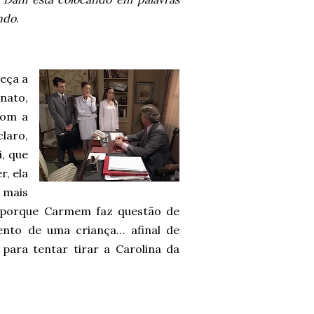
ando
.
eça a
nato,
com a
laro,
, que
r, ela
 mais
e, porque Carmem faz questão de
nto de uma criança… afinal de
para tentar tirar a Carolina da