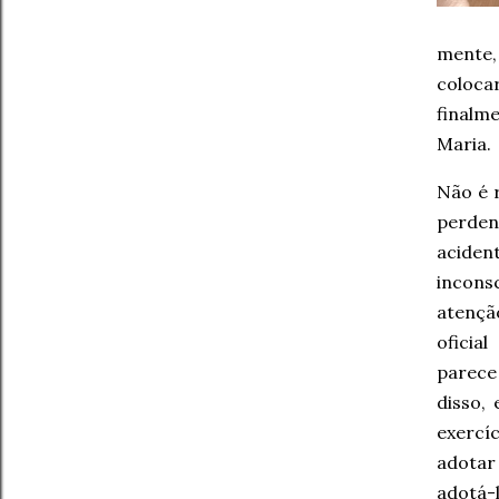
mente,
coloca
finalm
Maria.
Não é 
perden
acident
incons
atençã
oficia
parece
disso,
exercí
adotar
adotá-l