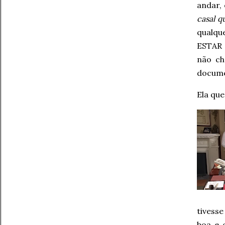
andar,
casal q
qualqu
ESTAR 
não ch
documen
Ela que
tivess
boa e 