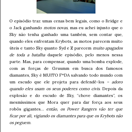
O episódio traz umas cenas bem legais, como o Bridge e
o Jack ganhando
motos novas
, mas eu achei injusto que o
Sky não tenha ganhado uma também, sem contar que,
quando eles enfrentam Krybots, as motos parecem muito
úteis e tanto Sky quanto Syd e Z parecem
muito apagados
de toda a batalha
daquele episódio, pelo menos nessa
parte. Mas, para compensar, quando uma bomba explode,
com as forças de Gruumm em busca dos famosos
diamantes, Sky é MUITO F*DA salvando todo mundo com
um escudo que ele projeta para defendê-los –
adoro
quando eles usam os seus poderes como civis
. Depois da
explosão e do escudo de Sky, “chove diamantes”, os
mesmíssimos que Mora quer para dar força aos seus
robôs gigantes…
então, os Power Rangers vão ter que
ficar por ali, vigiando os diamantes para que os Krybots não
os peguem
.