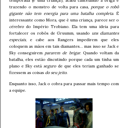
temporada (e uma criança!), acaba cancelando a briga e
trazendo o monstro de volta para casa,
porque o robô
gigante não tem energia para uma batalha completa
. É
interessante como Mora, que é uma criança, parece ser o
cérebro
do Império Trobiano. Ela tem uma ideia para
fortalecer os robôs de Gruumm, usando
uns diamantes
especiais
, e cabe aos Rangers impedirem que eles
coloquem as mãos em tais diamantes… mas isso se Jack e
Sky conseguirem
pararem de brigar
. Quando voltam da
batalha, eles estão discutindo porque cada um tinha um
plano e Sky está
seguro
de que eles teriam ganhado se
fizessem as coisas
do seu jeito
.
Enquanto isso, Jack o cobra para passar mais tempo com
a equipe.