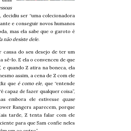
essoas
, decidiu ser “uma colecionadora
igante e conseguir novos humanos
oda, mas ela sabe que o garoto é
a não desiste dele
.
 causa do seu desejo de ter um
 a sê-lo. E ela o convenceu de que
 e quando Z atira na boneca, ela
mesmo assim, a cena de Z com ele
 diz que
é como ele
, que “entende
“é capaz de fazer qualquer coisa”,
mas embora ele estivesse
quase
Power Rangers aparecem, porque
is tarde, Z tenta falar com ele
iciente para que Sam confie neles
“têm um ao outro”.