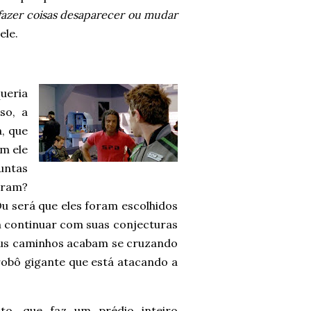
fazer coisas desaparecer ou mudar
ele.
ueria
so, a
a, que
m ele
guntas
iram?
Ou será que eles foram escolhidos
 continuar com suas conjecturas
eus caminhos acabam se cruzando
obô gigante que está atacando a
to, que faz um prédio inteiro