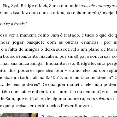
, Sky, Syd, Bridge e Jack, Sam tem poderes…
ele consegue 
r
, mas isso faz com que as crianças tenham medo/inveja d
ou’re a freak!”
oso ver a maneira como Sam é tratado, e tudo o que ele q
incar, jogar basquete com as outras crianças… por is
 e a falta de amigos o deixa suscetível a um plano de Mor
a boneca (bastante macabra, por sinal) para conversar co
ornar sua única amiga”. Enquanto isso, Bridge levanta per
eito dos poderes que eles têm – como eles os consegu
cabaram todos ali, na S.P.D.? Não é muita coincidência? 
usa
de seus poderes? De qualquer maneira, eles não podem
 têm que sair e enfrentar o “monstro da semana”, e os s
de Sam, que está ali e, de alguma maneira,
controlando
o r
e que precisa ser detido pelos Power Rangers.
Z fica impressionada com o garo