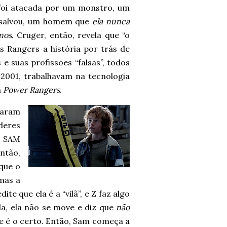
 foi atacada por um monstro, um
 salvou, um homem que
ela nunca
nos
. Cruger, então, revela que “o
 Rangers a história por trás de
 e suas profissões “falsas”, todos
m 2001, trabalhavam na tecnologia
m
Power Rangers
.
baram
deres
E SAM
ntão,
que o
 mas a
e que ela é a “vilã”, e Z faz algo
a, ela não se move e diz que
não
que é o certo. Então, Sam começa a