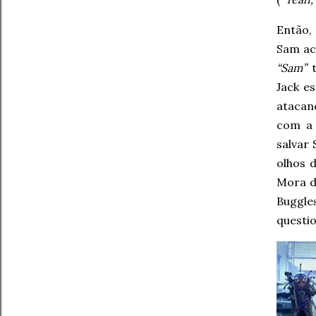
Então,
Sam ac
“Sam”
t
Jack e
atacan
com a 
salvar
olhos 
Mora d
Buggl
questi