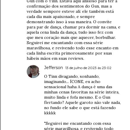
Gun com o Tinn. Estava aqui ansioso para ter a
confirmação dos sentimentos do Gun, mas a
verdade sempore esteve ali: ele também está
cada dia mais apaixonado, e sempre
demonstrando isso à sua maneira. O convite
para par de dança, chamar pra dormir na cama, e
aquela cena linda da dança, tudo isso fez com
que meu coração mais que aquecer, borbulhar.
Seguirei me encantando com essa série
maravilhosa, e revivendo todo esse encanto em
cada linha escrita primorosamente por suas
hábeis mãos em suas reviews.
Jefferson
13 de julho de 2023 às 23:02
O Tinn divagando, sonhando,
imaginando... ÍCONE, eu acho
sensacional haha A dança é uma das
minhas cenas favoritas na série inteira,
muito linda e fofa mesmo. E o Gun
flertando? Aquele garoto não vale nada,
no fundo ele sabe o que está fazendo
kkkkk
"Seguirei me encantando com essa
série maravilhosa, e revivendo todo