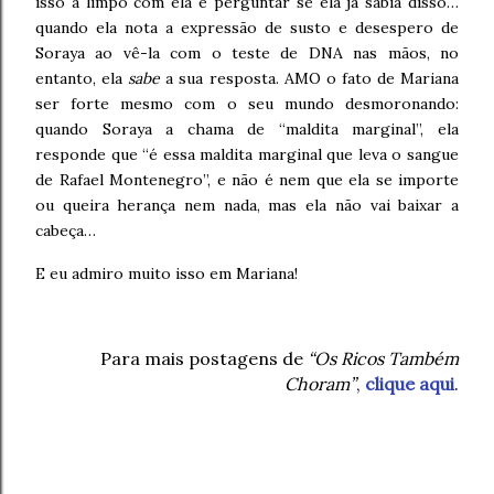
isso a limpo com ela e perguntar se ela já sabia disso…
quando ela nota a expressão de susto e desespero de
Soraya ao vê-la com o teste de DNA nas mãos, no
entanto, ela
sabe
a sua resposta. AMO o fato de Mariana
ser forte mesmo com o seu mundo desmoronando:
quando Soraya a chama de “maldita marginal”, ela
responde que “é essa maldita marginal que leva o sangue
de Rafael Montenegro”, e não é nem que ela se importe
ou queira herança nem nada, mas ela não vai baixar a
cabeça…
E eu admiro muito isso em Mariana!
Para mais postagens de
“Os Ricos Também
Choram”
,
clique aqui
.