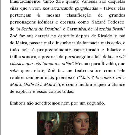
Inusitadamente, tanto Zoé quanto Vanessa são daquelas
vilãs que vivem
nos arrancando gargalhadas
– talvez elas
pertençam à mesma classificação de grandes
personagens icônicas e eternas, como Nazaré Tedesco,
de
“A Senhora do Destino”
, e Carminha, de
“Avenida Brasil”
.
Zoé faz sua estreia no capítulo depois de Rivaldo, o pai
de Maíra, passar mal e ir embora da farmácia mais cedo, e
tudo nela é propositalmente caricaturado e hilário: a
trilha sonora, a postura da personagem a fala dela…
a vilã
clássica que nós “amamos odiar”
. Mesmo para Rivaldo, que
sabe
quem ela é, Zoé faz um teatro sobre como “ele
roubou seu bem mais precioso” (
“Maíra? Eu quero ver a
Maíra. Onde tá a Maíra?”
), e como mudou e quer a chance
de explicar e essas coisas todas.
Embora não acreditemos nem por um segundo.