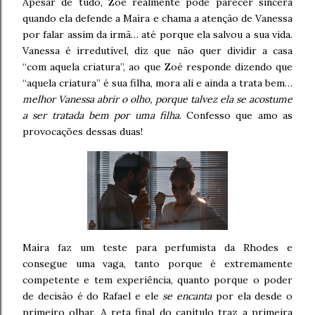
Apesar de tudo, Zoé realmente pode parecer sincera
quando ela defende a Maíra e chama a atenção de Vanessa
por falar assim da irmã… até porque ela salvou a sua vida.
Vanessa é irredutível, diz que não quer dividir a casa
“com aquela criatura”, ao que Zoé responde dizendo que
“aquela criatura” é sua filha, mora ali e ainda a trata bem…
melhor Vanessa abrir o olho, porque talvez ela se acostume
a ser tratada bem por uma filha
. Confesso que amo as
provocações dessas duas!
Maíra faz um teste para perfumista da Rhodes e
consegue uma vaga, tanto porque é extremamente
competente e tem experiência, quanto porque o poder
de decisão é do Rafael e ele
se encanta
por ela desde o
primeiro olhar. A reta final do capítulo traz a primeira