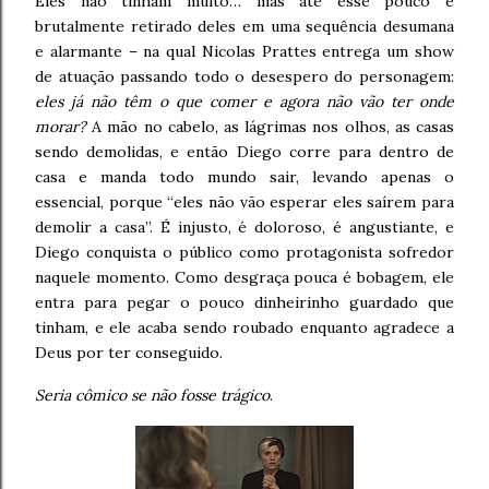
Eles não tinham muito… mas até esse pouco é
brutalmente retirado deles em uma sequência desumana
e alarmante – na qual Nicolas Prattes entrega um show
de atuação passando todo o desespero do personagem:
eles já não têm o que comer e agora não vão ter onde
morar?
A mão no cabelo, as lágrimas nos olhos, as casas
sendo demolidas, e então Diego corre para dentro de
casa e manda todo mundo sair, levando apenas o
essencial, porque “eles não vão esperar eles saírem para
demolir a casa”. É injusto, é doloroso, é angustiante, e
Diego conquista o público como protagonista sofredor
naquele momento. Como desgraça pouca é bobagem, ele
entra para pegar o pouco dinheirinho guardado que
tinham, e ele acaba sendo roubado enquanto agradece a
Deus por ter conseguido.
Seria cômico se não fosse trágico
.