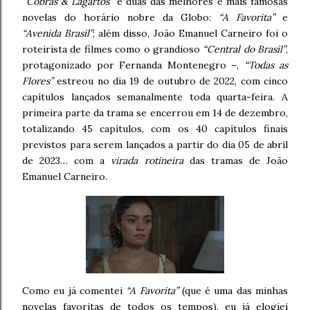
“Cobras & Lagartos”
e duas das melhores e mais famosas
novelas do horário nobre da Globo:
“A Favorita”
e
“Avenida Brasil”
; além disso, João Emanuel Carneiro foi o
roteirista de filmes como o grandioso
“Central do Brasil”
,
protagonizado por Fernanda Montenegro –,
“Todas as
Flores”
estreou no dia 19 de outubro de 2022, com cinco
capítulos lançados semanalmente toda quarta-feira. A
primeira parte da trama se encerrou em 14 de dezembro,
totalizando 45 capítulos, com os 40 capítulos finais
previstos para serem lançados a partir do dia 05 de abril
de 2023… com a
virada rotineira
das tramas de João
Emanuel Carneiro.
Como eu já comentei
“A Favorita”
(que é uma das minhas
novelas favoritas de todos os tempos), eu já elogiei