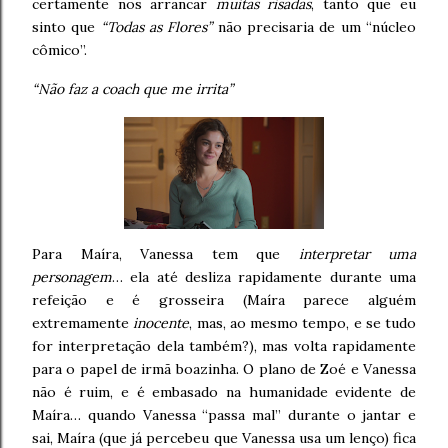
certamente nos arrancar
muitas risadas
, tanto que eu
sinto que
“Todas as Flores”
não precisaria de um “núcleo
cômico”.
“Não faz a coach que me irrita”
Para Maíra, Vanessa tem que
interpretar uma
personagem
… ela até desliza rapidamente durante uma
refeição e é grosseira (Maíra parece alguém
extremamente
inocente
, mas, ao mesmo tempo, e se tudo
for interpretação dela também?), mas volta rapidamente
para o papel de irmã boazinha. O plano de Zoé e Vanessa
não é ruim, e é embasado na humanidade evidente de
Maíra… quando Vanessa “passa mal” durante o jantar e
sai, Maíra (que já percebeu que Vanessa usa um lenço) fica