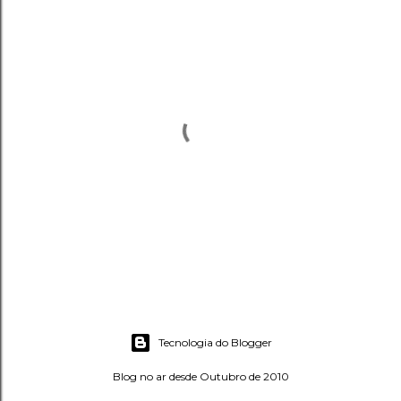
P
o
s
Tecnologia do Blogger
t
a
Blog no ar desde Outubro de 2010
r