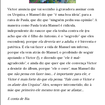
Victor anuncia que vai sozinho à gravadora assinar com
os Urquiza, e Manuel diz que “é uma boa ideia”, para a
raiva de Paula, que diz que “ninguém pediu sua opinião”. A
maneira como Paula trata Manuel é ridícula,
independente do rancor que ela tenha contra ele (eu
acho que ele é filho do Antonio, é o “segredo” que eles
escondem), porque
ela deveria ser a adulta
, e é birrenta e
patética. E ela vai fazer a vida de Manuel um inferno,
porque ela vem atrás do Manuel, o proibindo de seguir
apoiando o Victor (!), e dizendo que “ele é mal-
agradecido”, e ainda diz que quer que ele convença Victor
a desistir do álbum, porque “ele o ouve”, mas Manuel diz
que
não pensa em fazer isso… é importante para ele, e
Victor é mais forte do que ela pensa
.
“Fale com o Victor e
os afaste dos Urquiza”
. Alex, sempre intrometido, diz à
mãe que
primeiro ele mesmo tem que se afastar…
E conta de Bia
.