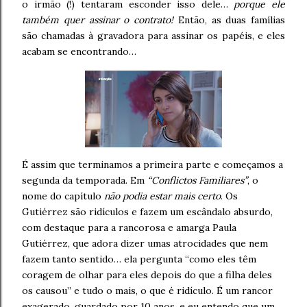
o irmão (!) tentaram esconder isso dele…
porque ele
também quer assinar o contrato!
Então, as duas famílias
são chamadas à gravadora para assinar os papéis, e eles
acabam se encontrando…
É assim que terminamos a primeira parte e começamos a
segunda da temporada. Em
“Conflictos Familiares”
, o
nome do capítulo
não podia estar mais certo
. Os
Gutiérrez são ridículos e fazem um escândalo absurdo,
com destaque para a rancorosa e amarga Paula
Gutiérrez, que adora dizer umas atrocidades que nem
fazem tanto sentido… ela pergunta “como eles têm
coragem de olhar para eles depois do que a filha deles
os causou” e tudo o mais, o que é ridículo. É um rancor
exagerado, guardado por 10 anos, e eu entendo que um