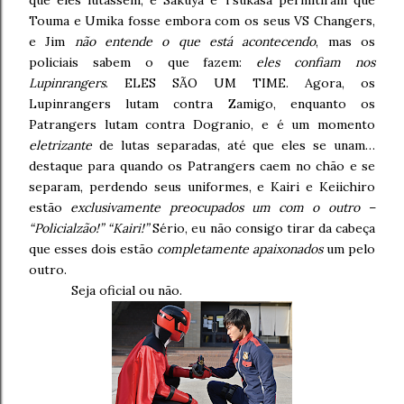
que eles lutassem, e Sakuya e Tsukasa permitiram que
Touma e Umika fosse embora com os seus VS Changers,
e Jim
não entende o que está acontecendo
, mas os
policiais sabem o que fazem:
eles confiam nos
Lupinrangers
. ELES SÃO UM TIME. Agora, os
Lupinrangers lutam contra Zamigo, enquanto os
Patrangers lutam contra Dogranio, e é um momento
eletrizante
de lutas separadas, até que eles se unam…
destaque para quando os Patrangers caem no chão e se
separam, perdendo seus uniformes, e Kairi e Keiichiro
estão
exclusivamente preocupados um com o outro –
“Policialzão!” “Kairi!”
Sério, eu não consigo tirar da cabeça
que esses dois estão
completamente apaixonados
um pelo
outro.
Seja oficial ou não.