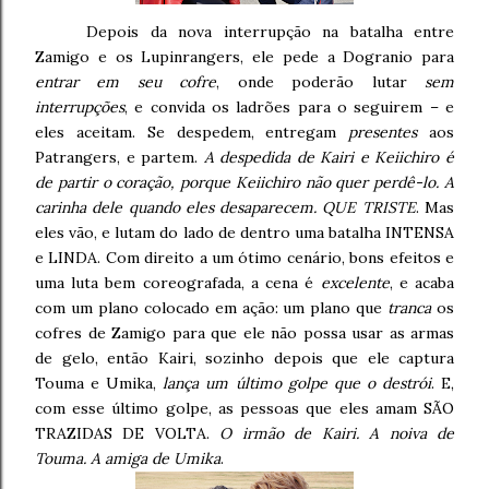
Depois da nova interrupção na batalha entre
Zamigo e os Lupinrangers, ele pede a Dogranio para
entrar em seu cofre
, onde poderão lutar
sem
interrupções
, e convida os ladrões para o seguirem – e
eles aceitam. Se despedem, entregam
presentes
aos
Patrangers, e partem.
A despedida de Kairi e Keiichiro é
de partir o coração, porque Keiichiro não quer perdê-lo. A
carinha dele quando eles desaparecem. QUE TRISTE
. Mas
eles vão, e lutam do lado de dentro uma batalha INTENSA
e LINDA. Com direito a um ótimo cenário, bons efeitos e
uma luta bem coreografada, a cena é
excelente
, e acaba
com um plano colocado em ação: um plano que
tranca
os
cofres de Zamigo para que ele não possa usar as armas
de gelo, então Kairi, sozinho depois que ele captura
Touma e Umika,
lança um último golpe que o destrói
. E,
com esse último golpe, as pessoas que eles amam SÃO
TRAZIDAS DE VOLTA.
O irmão de Kairi. A noiva de
Touma. A amiga de Umika
.