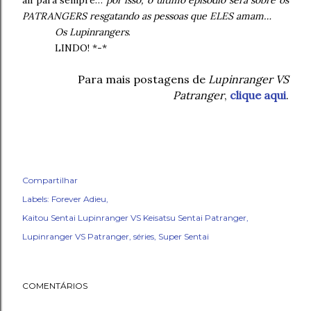
ali para sempre…
por isso, o último episódio será sobre os
PATRANGERS resgatando as pessoas que ELES amam…
Os Lupinrangers
.
LINDO! *-*
Para mais postagens de
Lupinranger VS
Patranger
,
clique aqui
.
Compartilhar
Labels:
Forever Adieu
Kaitou Sentai Lupinranger VS Keisatsu Sentai Patranger
Lupinranger VS Patranger
séries
Super Sentai
COMENTÁRIOS