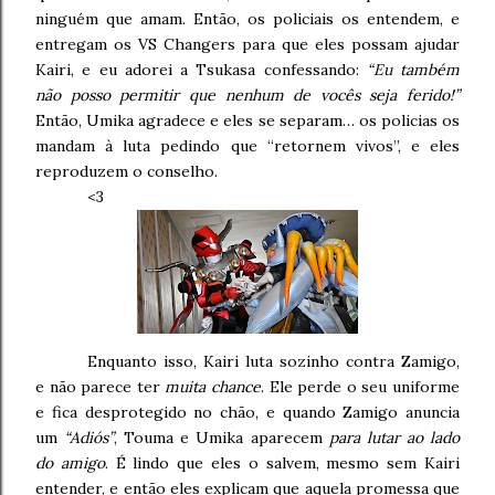
ninguém que amam. Então, os policiais os entendem, e
entregam os VS Changers para que eles possam ajudar
Kairi, e eu adorei a Tsukasa confessando:
“Eu também
não posso permitir que nenhum de vocês seja ferido!”
Então, Umika agradece e eles se separam… os policias os
mandam à luta pedindo que “retornem vivos”, e eles
reproduzem o conselho.
<3
Enquanto isso, Kairi luta sozinho contra Zamigo,
e não parece ter
muita chance
. Ele perde o seu uniforme
e fica desprotegido no chão, e quando Zamigo anuncia
um
“Adiós”
, Touma e Umika aparecem
para lutar ao lado
do amigo
. É lindo que eles o salvem, mesmo sem Kairi
entender, e então eles explicam que aquela promessa que