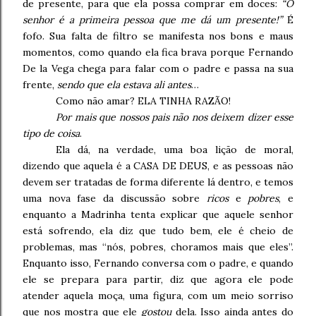
de presente, para que ela possa comprar em doces:
“O
senhor é a primeira pessoa que me dá um presente!”
É
fofo. Sua falta de filtro se manifesta nos bons e maus
momentos, como quando ela fica brava porque Fernando
De la Vega chega para falar com o padre e passa na sua
frente,
sendo que ela estava ali antes
…
Como não amar? ELA TINHA RAZÃO!
Por mais que nossos pais não nos deixem dizer esse
tipo de coisa
.
Ela dá, na verdade, uma boa lição de moral,
dizendo que aquela é a CASA DE DEUS, e as pessoas não
devem ser tratadas de forma diferente lá dentro, e temos
uma nova fase da discussão sobre
ricos
e
pobres
, e
enquanto a Madrinha tenta explicar que aquele senhor
está sofrendo, ela diz que tudo bem, ele é cheio de
problemas, mas “nós, pobres, choramos mais que eles”.
Enquanto isso, Fernando conversa com o padre, e quando
ele se prepara para partir, diz que agora ele pode
atender aquela moça, uma figura, com um meio sorriso
que nos mostra que ele
gostou
dela. Isso ainda antes do