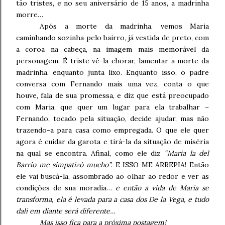
tão tristes, e no seu aniversário de 15 anos, a madrinha
morre…
Após a morte da madrinha, vemos Maria
caminhando sozinha pelo bairro, já vestida de preto, com
a coroa na cabeça, na imagem mais memorável da
personagem. É triste vê-la chorar, lamentar a morte da
madrinha, enquanto junta lixo. Enquanto isso, o padre
conversa com Fernando mais uma vez, conta o que
houve, fala de sua promessa, e diz que está preocupado
com Maria, que quer um lugar para ela trabalhar –
Fernando, tocado pela situação, decide ajudar, mas não
trazendo-a para casa como empregada. O que ele quer
agora é cuidar da garota e tirá-la da situação de miséria
na qual se encontra. Afinal, como ele diz
“Maria la del
Barrio me simpatizó mucho”
. E ISSO ME ARREPIA! Então
ele vai buscá-la, assombrado ao olhar ao redor e ver as
condições de sua moradia…
e então a vida de Maria se
transforma, ela é levada para a casa dos De la Vega, e tudo
dali em diante será diferente…
Mas isso fica para a próxima postagem!