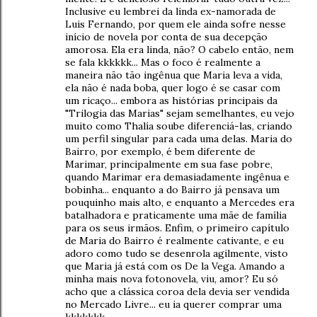
Inclusive eu lembrei da linda ex-namorada de
Luis Fernando, por quem ele ainda sofre nesse
início de novela por conta de sua decepção
amorosa. Ela era linda, não? O cabelo então, nem
se fala kkkkkk... Mas o foco é realmente a
maneira não tão ingênua que Maria leva a vida,
ela não é nada boba, quer logo é se casar com
um ricaço... embora as histórias principais da
"Trilogia das Marias" sejam semelhantes, eu vejo
muito como Thalía soube diferenciá-las, criando
um perfil singular para cada uma delas. Maria do
Bairro, por exemplo, é bem diferente de
Marimar, principalmente em sua fase pobre,
quando Marimar era demasiadamente ingênua e
bobinha... enquanto a do Bairro já pensava um
pouquinho mais alto, e enquanto a Mercedes era
batalhadora e praticamente uma mãe de família
para os seus irmãos. Enfim, o primeiro capítulo
de Maria do Bairro é realmente cativante, e eu
adoro como tudo se desenrola agilmente, visto
que Maria já está com os De la Vega. Amando a
minha mais nova fotonovela, viu, amor? Eu só
acho que a clássica coroa dela devia ser vendida
no Mercado Livre... eu ia querer comprar uma