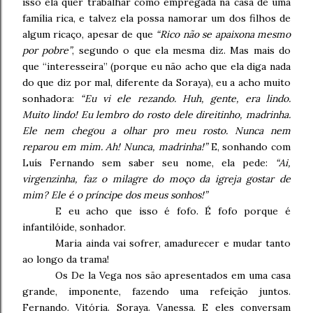
isso ela quer trabalhar como empregada na casa de uma
família rica, e talvez ela possa namorar um dos filhos de
algum ricaço, apesar de que
“Rico não se apaixona mesmo
por pobre”
, segundo o que ela mesma diz. Mas mais do
que “interesseira” (porque eu não acho que ela diga nada
do que diz por mal, diferente da Soraya), eu a acho muito
sonhadora:
“Eu vi ele rezando. Huh, gente, era lindo.
Muito lindo! Eu lembro do rosto dele direitinho, madrinha.
Ele nem chegou a olhar pro meu rosto. Nunca nem
reparou em mim. Ah! Nunca, madrinha!”
E, sonhando com
Luís Fernando sem saber seu nome, ela pede:
“Ai,
virgenzinha, faz o milagre do moço da igreja gostar de
mim? Ele é o príncipe dos meus sonhos!”
E eu acho que isso é fofo. É fofo porque é
infantilóide, sonhador.
Maria ainda vai sofrer, amadurecer e mudar tanto
ao longo da trama!
Os De la Vega nos são apresentados em uma casa
grande, imponente, fazendo uma refeição juntos.
Fernando. Vitória. Soraya. Vanessa. E eles conversam