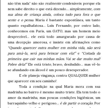
não têm nada” não são
realmente
condenáveis porque ela
nem sabe direito o que está dizendo…
simplesmente, com
sua alma de criança ainda, coloca tudo para fora o que
sente e o pensa
. Maria é bastante espontânea, um tanto
quanto espalhafatosa… Luís Fernando, por outro lado,
conhecemos em Paris, um GATO, mas um homem meio
desprezível… ele está todo amargurado por causa de
uma decepção amorosa, e insiste em afirmações como
“Quando aparecer outra mulher em minha vida, não será
para amá-la, será para brincar com ela!”
e
“Coitada da
primeira que cair nas minhas mãos. Vai se dar muito mal!
Pobre dela!”
Ele está triste, bravo, desiludido… mas vê-lo
se afundando em álcool é um pouco desesperador.
E ele planeja vingança, contra QUALQUER mulher
que aparecer em seu caminho!
Toda a condição na qual Maria mora com sua
madrinha no bairro é mesmo muito triste. Ela tem todo o
amor da madrinha, mas poucas condições higiênicas, um
barraquinho velho e perigoso…
é de partir o coração
. Por