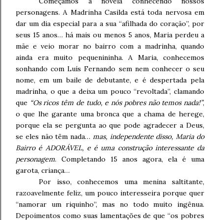
Começamos a novela conhecendo nossos
personagens. A Madrinha Casilda está toda nervosa em
dar um dia especial para a sua “afilhada do coração”, por
seus 15 anos… há mais ou menos 5 anos, Maria perdeu a
mãe e veio morar no bairro com a madrinha, quando
ainda era muito pequenininha. A Maria, conhecemos
sonhando com Luís Fernando sem nem conhecer o seu
nome, em um baile de debutante, e é despertada pela
madrinha, o que a deixa um pouco “revoltada”, clamando
que
“Os ricos têm de tudo, e nós pobres não temos nada!”
,
o que lhe garante uma bronca que a chama de herege,
porque ela se pergunta ao que pode agradecer a Deus,
se eles não têm nada…
mas, independente disso, Maria do
Bairro é ADORÁVEL, e é uma construção interessante da
personagem
. Completando 15 anos agora, ela é uma
garota, criança…
Por isso, conhecemos uma menina saltitante,
razoavelmente feliz, um pouco interesseira porque quer
“namorar um riquinho”, mas no todo muito ingênua.
Depoimentos como suas lamentações de que “os pobres