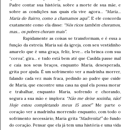
Padre contar sua história, sobre a morte de sua mãe, e
sobre as condições nas quais ela vive agora…
“Maria…
Maria do Bairro, como a chamamos aqui”
. E ele concorda
exatamente como ela disse:
“Nós ricos também choramos,
mas… os pobres choram mais”
.
Rapidamente as coisas se transformam, e é essa a
função da estreia. Maria sai da igreja, com seu vestidinho
amarelo que é uma graça, feliz, leve… ela brinca com sua
“coroa”, gira… e tudo está bem até que Casilda passe mal
e caia nos seus braços, enquanto Maria, desesperada,
grita por ajuda. É um sofrimento ver a madrinha morrer,
falando cada vez mais fraca, pedindo ao padre que cuide
de Maria, que encontre uma casa na qual ela possa morar
e trabalhar, enquanto Maria, sofrendo e chorando,
segura a sua mão e implora:
“Não me deixe sozinha, não!
Hoje estou completando meus 15 anos!”
Me parte o
coração ver a madrinha morrendo enquanto, com todo o
sofrimento necessário, Maria grita
“Madrenita!”
do fundo
do coração. Pensar que ela já tem uma história e uma vida