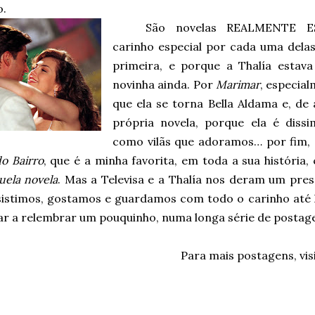
o.
São novelas REALMENTE E
carinho especial por cada uma del
primeira, e porque a Thalía estav
novinha ainda. Por
Marimar
, especia
que ela se torna Bella Aldama e, de 
própria novela, porque ela é dissi
como vilãs que adoramos… por fim, 
o Bairro
, que é a minha favorita, em toda a sua históri
uela novela
. Mas a Televisa e a Thalía nos deram um pre
sistimos, gostamos e guardamos com todo o carinho até h
r a relembrar um pouquinho, numa longa série de postag
Para mais postagens, vis