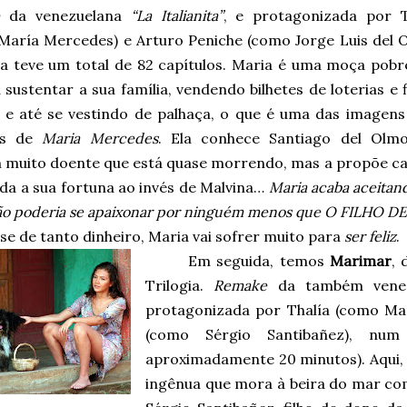
da venezuelana
“La Italianita”
, e protagonizada por T
María Mercedes) e Arturo Peniche (como Jorge Luis del O
la teve um total de 82 capítulos. Maria é uma moça pobr
 sustentar a sua família, vendendo bilhetes de loterias e 
, e até se vestindo de palhaça, o que é uma das imagens
as de
Maria Mercedes
. Ela conhece Santiago del Olm
muito doente que está quase morrendo, mas a propõe cas
da a sua fortuna ao invés de Malvina…
Maria acaba aceitan
não poderia se apaixonar por ninguém menos que O FILHO 
e de tanto dinheiro, Maria vai sofrer muito para
ser feliz
.
Em seguida, temos
Marimar
, 
Trilogia.
Remake
da também vene
protagonizada por Thalía (como Mar
(como Sérgio Santibañez), num
aproximadamente 20 minutos). Aqui,
ingênua que mora à beira do mar com