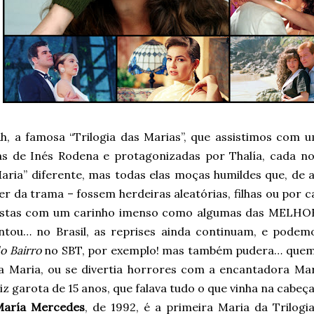
h, a famosa “Trilogia das Marias”, que assistimos co
ias de Inés Rodena e protagonizadas por Thalía, cada no
aria” diferente, mas todas elas moças humildes que, de 
r da trama – fossem herdeiras aleatórias, filhas ou por c
vistas com um carinho imenso como algumas das MELHORE
ntou… no Brasil, as reprises ainda continuam, e podem
o Bairro
no SBT, por exemplo! mas também pudera… quem 
a Maria, ou se divertia horrores com a encantadora Mari
iz garota de 15 anos, que falava tudo o que vinha na cabeç
María Mercedes
, de 1992, é a primeira Maria da Trilogi