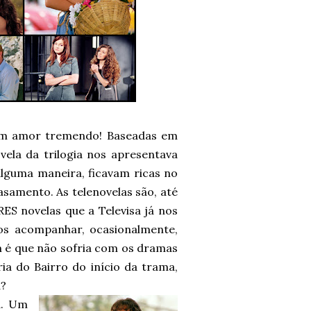
m um amor tremendo! Baseadas em
vela da trilogia nos apresentava
alguma maneira, ficavam ricas no
asamento. As telenovelas são, até
S novelas que a Televisa já nos
os acompanhar, ocasionalmente,
é que não sofria com os dramas
a do Bairro do início da trama,
a?
a. Um