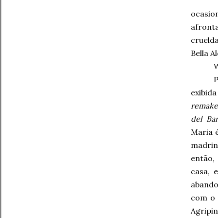
ocasio
afront
crueld
Bella A
P
exibida
remake
del Bar
Maria 
madrin
então,
casa, 
abandon
com o 
Agripin