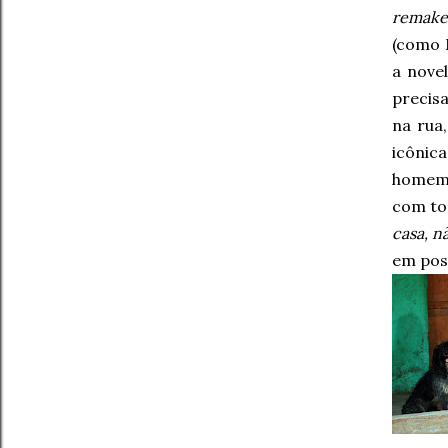
remake
(como 
a nove
precisa
na rua
icônic
homem 
com to
casa, 
em poss