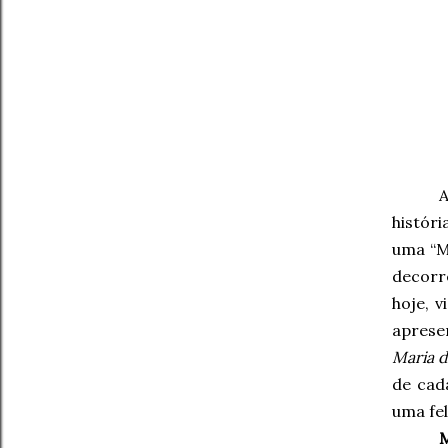
A
histór
uma “M
decorre
hoje, 
aprese
Maria d
de cad
uma fel