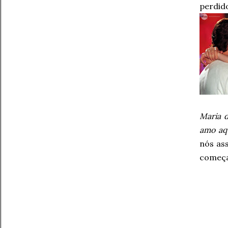
perdid
Maria d
amo aq
nós as
começa