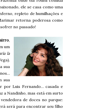
a Fazenda onde ela rouba comida
paixonado, ele se casa como uma
nferno, repleto de humilhações e
 Marimar retorna poderosa como
 sofrer no passado!
airro
,
ém um
ría la
ega).
a sua
anos…
m sua
ar por Luis Fernando… casada e
luz a Nandinho, mas está em surto
 vendedora de doces no parque:
erá será para encontrar seu filho