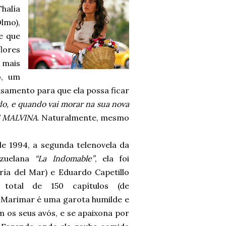
halía
lmo),
e que
flores
 mais
o, um
amento para que ela possa ficar
do, e quando vai morar na sua nova
DE MALVINA
. Naturalmente, mesmo
de 1994, a segunda telenovela da
zuelana
“La Indomable”
, ela foi
ía del Mar) e Eduardo Capetillo
 total de 150 capítulos (de
 Marimar é uma garota humilde e
 os seus avós, e se apaixona por