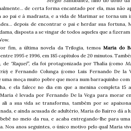
Sérgio Santibañez, filho do dono d
nalmente… de certa forma encantado por ela, mas não a
a ao pai e à madrasta, e a vida de Marimar se torna um i
ades… depois de encontrar o pai e herdar sua fortuna,
ldama, disposta a se vingar de todos aqueles que a fizeram
Wow.
or fim, a última novela da Trilogia, temos
Maria do B
 entre 1995 e 1996, em 185 capítulos de 20 minutos. Tamb
, de
“Raquel”
, ela foi protagonizada por Thalía (como
Ma
rio
) e Fernando Colunga (como Luis Fernando De la V
é uma moça muito pobre que mora num barraquinho com 
ha, e ela falece no dia em que a menina completa 15 
 Maria é levada por Fernando De la Vega para morar e
e ali a sua vida se transforma, também por se apaixon
ada, e ainda acusada de adultério, Maria do Bairro dá a 
bebê no meio da rua, e acaba entregando-lhe para uma
a. Nos anos seguintes, o único motivo pelo qual Maria viv