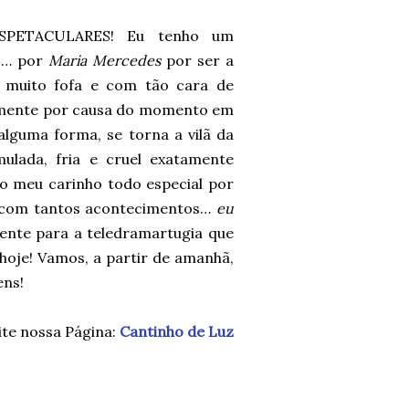
SPETACULARES! Eu tenho um
as… por
Maria Mercedes
por ser a
a muito fofa e com tão cara de
lmente por causa do momento em
alguma forma, se torna a vilã da
mulada, fria e cruel exatamente
o meu carinho todo especial por
a, com tantos acontecimentos…
eu
sente para a teledramartugia que
oje! Vamos, a partir de amanhã,
ens!
ite nossa Página:
Cantinho de Luz